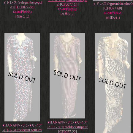
ィドレス☆elegantbeigegol
ィドレス☆greenblackdot
☆
[CF0077-14]
d☆
[CF0077-66]
[CF0077-69]
12,200円
(税込)
12,960円
(税込)
12,200円
(税込)
[在庫なし]
[在庫なし]
[在庫なし]
♥HANAN/ハナン♥サイデ
♥HANAN/ハナン♥サイデ
ィドレス☆redblackstripe☆
ィドレス☆elegant petit lov
[CF0077-22]