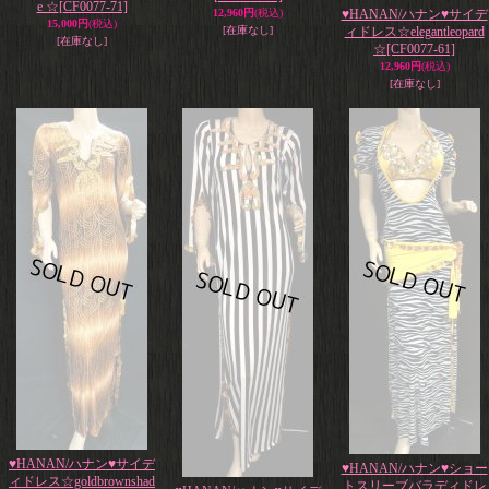
e ☆
[CF0077-71]
12,960円
(税込)
♥HANAN/ハナン♥サイデ
15,000円
(税込)
[在庫なし]
ィドレス☆elegantleopard
[在庫なし]
☆
[CF0077-61]
12,960円
(税込)
[在庫なし]
♥HANAN/ハナン♥サイデ
♥HANAN/ハナン♥ショー
ィドレス☆goldbrownshad
トスリーブバラディドレ