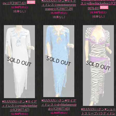
♥HANAN/ハナン♥サイデ
ow☆
[CF0077-63]
ス☆yellowblackzebra☆
[CF
ィドレス☆monotonestripe
12,960円
(税込)
0076-61]
orange☆
[CF0077-29]
[在庫なし]
24,300円
(税込)
10,260円
(税込)
[在庫なし]
[在庫なし]
♥HANAN/ハナン♥サイデ
♥HANAN/ハナン♥サイデ
ィドレス☆skybluelamespir
ィドレス☆crystalwhiteblue
al☆
[CF0077-65]
♥HANAN/ハナン♥ショー
☆
[CF0077-67]
12,960円
(税込)
トスリーブバラディドレ
12,960円
(税込)