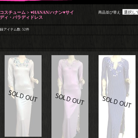
コスチューム > ♥HANAN/ハナン♥サイ
商品並び替え
:
ディ・バラディドレス
録アイテム数
:
52件