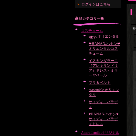
ログインはこちら
商品カテゴリ一覧
登
コスチューム
egypt オリエンタル
❤HANAN/ハナン❤
オリエンタルコス
チューム
イスカンダラーニ
（アレキサンドリ
ア）ドレス・ミラ
ーヤベール
ブラ＆ベルト
reasonable オリエン
タル
サイディ・バラデ
ィ
♥HANAN/ハナン♥
サイディ・バラデ
ィドレス
Amira Jamila オリジナル