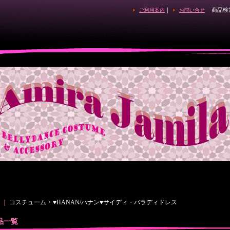
｜
商品検
ご利用案内
お問い合せ
｜
コスチューム > ♥HANAN/ハナン♥サイディ・バラディドレス
品一覧