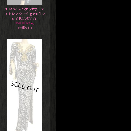
♥HANAN/ハナン♥サイデ
ィドレス☆fresh green flow
er ☆
[CF0077-72]
15,000円
(税込)
[在庫なし]