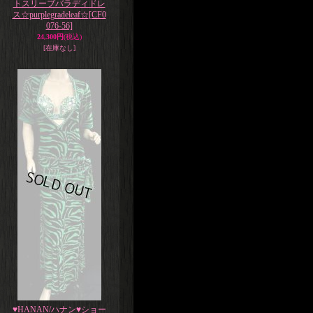
トスリーブバラディドレ
ス☆purplegradeleaf☆
[CF0
076-56]
24,300円
(税込)
[在庫なし]
♥HANAN/ハナン♥ショー