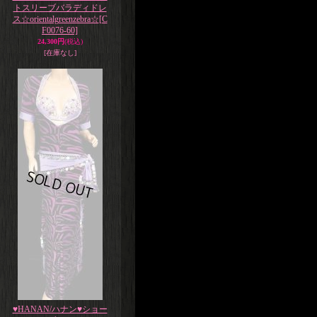
トスリーブバラディドレ
ス☆orientalgreenzebra☆
[C
F0076-60]
24,300円
(税込)
[在庫なし]
♥HANAN/ハナン♥ショー