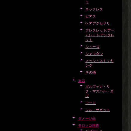
ラ
ネックレス
ピアス
ヘアアクセサリ-
ブレスレット/アー
ムレット/アンクレ
ット
シューズ
シャマダン
メッシュストッキ
ング
その他
楽器
ダルブッカ・リ
ク・マズハル・ダ
フ
ウード
ジル・サガット
ダメージ品
モロッコ雑貨