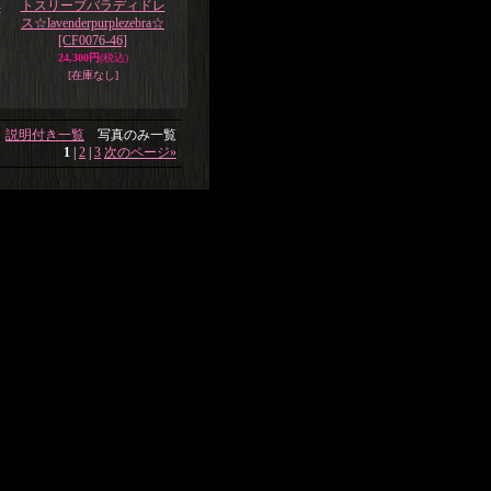
トスリーブバラディドレ
-
ス☆lavenderpurplezebra☆
[CF0076-46]
24,300円
(税込)
[在庫なし]
説明付き一覧
写真のみ一覧
1
|
2
|
3
次のページ
»