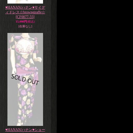
☆
♥HANAN/ハナン♥サイデ
ィドレス☆browngiraffe☆
[CF0077-55]
15,000円
(税込)
[在庫なし]
♥HANAN/ハナン♥ショー