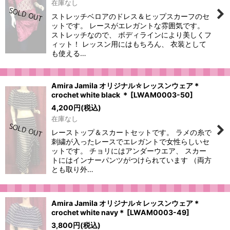
在庫なし
ストレッチベロアのドレス＆ヒップスカーフのセ
ットです。 レースがエレガントな雰囲気です。
ストレッチなので、 ボディラインにより美しくフ
ィット！ レッスン用にはもちろん、 衣装として
も使える…
Amira Jamila オリジナル☆レッスンウェア＊
crochet white black ＊
[
LWAM0003-50
]
4,200
円
(税込)
在庫なし
レーストップ＆スカートセットです。 ラメの糸で
刺繍が入ったレースでエレガントで女性らしいセ
ットです。 チョリにはアンダーウエア、 スカー
トにはインナーパンツがつけられています （両方
とも取り外…
Amira Jamila オリジナル☆レッスンウェア＊
crochet white navy＊
[
LWAM0003-49
]
3,800
円
(税込)