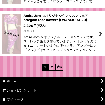
ギンスなどを使ってヒップスカーフのように使…
Amira Jamila オリジナル☆レッスンウェア
*elegant rose flower*
[
LWAM0003-29
]
2,800
円
(税込)
在庫なし
Amira Jamila オリジナル レッスンウェアです。
ストレッチ生地を使っています。 ボトムはそのま
まミニスカートのように使ったり、 アンダーにレ
ギンスなどを使ってヒップスカーフのように使…
1
2
次
»
ホーム
ショッピングカート
マイページ