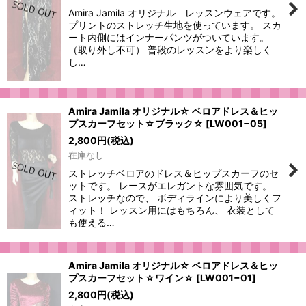
Amira Jamila オリジナル レッスンウェアです。
プリントのストレッチ生地を使っています。 スカ
ート内側にはインナーパンツがついています。
（取り外し不可） 普段のレッスンをより楽しく
し…
Amira Jamila オリジナル☆ ベロアドレス＆ヒッ
プスカーフセット☆ブラック☆
[
LW001−05
]
2,800
円
(税込)
在庫なし
ストレッチベロアのドレス＆ヒップスカーフのセ
ットです。 レースがエレガントな雰囲気です。
ストレッチなので、 ボディラインにより美しくフ
ィット！ レッスン用にはもちろん、 衣装として
も使える…
Amira Jamila オリジナル☆ ベロアドレス＆ヒッ
プスカーフセット☆ワイン☆
[
LW001−01
]
2,800
円
(税込)