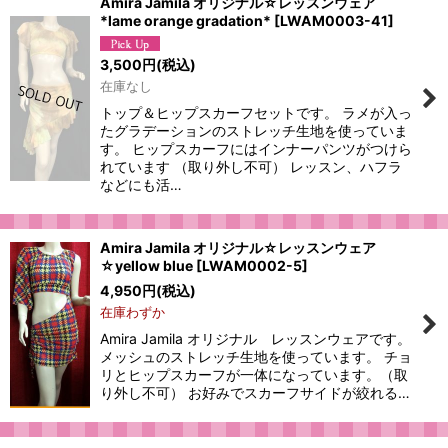
Amira Jamila オリジナル☆レッスンウェア
*lame orange gradation*
[
LWAM0003-41
]
3,500
円
(税込)
在庫なし
トップ＆ヒップスカーフセットです。 ラメが入っ
たグラデーションのストレッチ生地を使っていま
す。 ヒップスカーフにはインナーパンツがつけら
れています （取り外し不可） レッスン、ハフラ
などにも活…
Amira Jamila オリジナル☆レッスンウェア
☆yellow blue
[
LWAM0002-5
]
4,950
円
(税込)
在庫わずか
Amira Jamila オリジナル レッスンウェアです。
メッシュのストレッチ生地を使っています。 チョ
リとヒップスカーフが一体になっています。（取
り外し不可） お好みでスカーフサイドが絞れる…