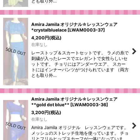
とも取り外…
Amira Jamila オリジナル☆レッスンウェア
*crystalbluelace
[
LWAM0003-37
]
4,200
円
(税込)
在庫なし
レーストップ＆スカートセットです。 ラメの糸で
刺繍が入ったレースでエレガントで女性らしいセ
ットです。 チョリにはアンダーウエア、 スカー
トにはインナーパンツがつけられています （両方
とも取り外…
Amira Jamila オリジナル☆レッスンウェア
**gold dot blue**
[
LWAM0003-36
]
3,200
円
(税込)
在庫なし
Amira Jamila オリジナル レッスンウェアです。
メッシュのストレッチ生地を使っています。 チョ
リとフリルヒップスカーフが一体になっていま