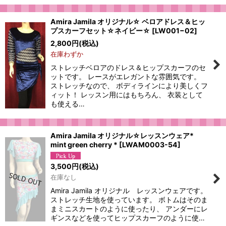
Amira Jamila オリジナル☆ ベロアドレス＆ヒッ
プスカーフセット☆ネイビー☆
[
LW001−02
]
2,800
円
(税込)
在庫わずか
ストレッチベロアのドレス＆ヒップスカーフのセ
ットです。 レースがエレガントな雰囲気です。
ストレッチなので、 ボディラインにより美しくフ
ィット！ レッスン用にはもちろん、 衣装として
も使える…
Amira Jamila オリジナル☆レッスンウェア*
mint green cherry *
[
LWAM0003-54
]
3,500
円
(税込)
在庫なし
Amira Jamila オリジナル レッスンウェアです。
ストレッチ生地を使っています。 ボトムはそのま
まミニスカートのように使ったり、 アンダーにレ
ギンスなどを使ってヒップスカーフのように使…