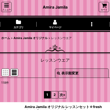
Amira Jamila
メニュー
カート
カテゴリ
マイページ
ホーム
>
Amira Jamila オリジナル
>
レッスンウエア
レッスンウエア
表示順変更
閉じる
118
件
表示数
:
1
2
次
»
並び順
:
Amira Jamila オリジナル レッスンセット☆fresh