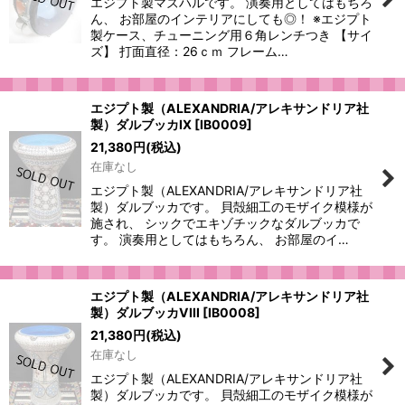
エジプト製マズハルです。 演奏用としてはもちろ
ん、 お部屋のインテリアにしても◎！ ※エジプト
製ケース、チューニング用６角レンチつき 【サイ
ズ】 打面直径：26ｃｍ フレーム…
エジプト製（ALEXANDRIA/アレキサンドリア社
製）ダルブッカIX
[
IB0009
]
21,380
円
(税込)
在庫なし
エジプト製（ALEXANDRIA/アレキサンドリア社
製）ダルブッカです。 貝殻細工のモザイク模様が
施され、 シックでエキゾチックなダルブッカで
す。 演奏用としてはもちろん、 お部屋のイ…
エジプト製（ALEXANDRIA/アレキサンドリア社
製）ダルブッカVIII
[
IB0008
]
21,380
円
(税込)
在庫なし
エジプト製（ALEXANDRIA/アレキサンドリア社
製）ダルブッカです。 貝殻細工のモザイク模様が