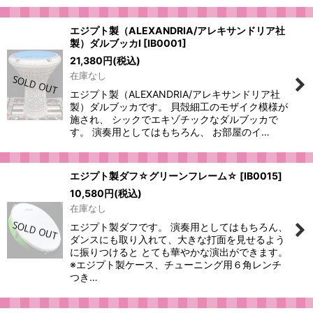
エジプト製（ALEXANDRIA/アレキサンドリア社
製）ダルブッカI
[
IB0001
]
21,380
円
(税込)
在庫なし
エジプト製（ALEXANDRIA/アレキサンドリア社
製）ダルブッカです。 貝殻細工のモザイク模様が
施され、 シックでエキゾチックなダルブッカで
す。 演奏用としてはもちろん、 お部屋のイ…
エジプト製ダフ☆グリーンフレーム☆
[
IB0015
]
10,580
円
(税込)
在庫なし
エジプト製ダフです。 演奏用としてはもちろん、
ダンスにも取り入れて、大きな打面を見せるよう
に振りつけると とても華やかな演出ができます。
※エジプト製ケース、チューニング用６角レンチ
つき…