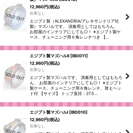
12,960
円
(税込)
在庫なし
エジプト製（ALEXANDRIA/アレキサンドリア社
製）マズハルです。 演奏用としてはもちろん、
お部屋のインテリアにしても◎！ ※エジプト製ケ
ース、チューニング用６角レンチつき 【…
エジプト製マズハルII
[
IB0011
]
12,960
円
(税込)
在庫なし
エジプト製マズハルです。 演奏用としてはもちろ
ん、 お部屋のインテリアにしても◎！ ※エジプト
製ケース、チューニング用６角レンチ、替えヘッ
ド付 【サイズ】 トップ直径：27.5…
エジプト製マズハルI
[
IB0010
]
12,960
円
(税込)
在庫なし