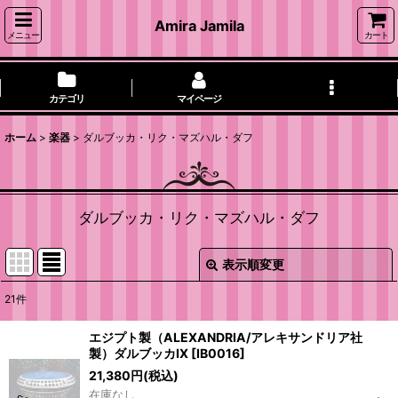
Amira Jamila
メニュー
カート
カテゴリ
マイページ
ホーム
>
楽器
>
ダルブッカ・リク・マズハル・ダフ
ダルブッカ・リク・マズハル・ダフ
表示順変更
閉じる
21
件
表示数
:
エジプト製（ALEXANDRIA/アレキサンドリア社
製）ダルブッカIX
[
IB0016
]
並び順
:
21,380
円
(税込)
在庫なし