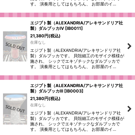
す。 演奏用としてはもちろん、 お部屋のイ…
エジプト製（ALEXANDRIA/アレキサンドリア社
製）ダルブッカIV
[
IB0011
]
21,380
円
(税込)
在庫なし
エジプト製（ALEXANDRIA/アレキサンドリア社
製）ダルブッカです。 貝殻細工のモザイク模様が
施され、 シックでエキゾチックなダルブッカで
す。 演奏用としてはもちろん、 お部屋のイ…
エジプト製（ALEXANDRIA/アレキサンドリア社
製）ダルブッカIII
[
IB0003
]
21,380
円
(税込)
在庫なし
エジプト製（ALEXANDRIA/アレキサンドリア社
製）ダルブッカです。 貝殻細工のモザイク模様が
施され、 シックでエキゾチックなダルブッカで
す。 演奏用としてはもちろん、 お部屋のイ…