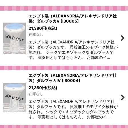
エジプト製（ALEXANDRIA/アレキサンドリア社
製）ダルブッカV
[
IB0005
]
21,380
円
(税込)
在庫なし
エジプト製（ALEXANDRIA/アレキサンドリア社
製）ダルブッカです。 貝殻細工のモザイク模様が
施され、 シックでエキゾチックなダルブッカで
す。 演奏用としてはもちろん、 お部屋のイ…
エジプト製（ALEXANDRIA/アレキサンドリア社
製）ダルブッカIV
[
IB0004
]
21,380
円
(税込)
在庫なし
エジプト製（ALEXANDRIA/アレキサンドリア社
製）ダルブッカです。 貝殻細工のモザイク模様が
施され、 シックでエキゾチックなダルブッカで
す。 演奏用としてはもちろん、 お部屋のイ…