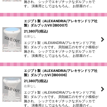
施され、 シックでエキゾチックなダルブッカで
す。 演奏用としてはもちろん、 お部屋のイ…
エジプト製（ALEXANDRIA/アレキサンドリア社
製）ダルブッカVII
[
IB0007
]
21,380
円
(税込)
在庫なし
エジプト製（ALEXANDRIA/アレキサンドリア社
製）ダルブッカです。 貝殻細工のモザイク模様が
施され、 シックでエキゾチックなダルブッカで
す。 演奏用としてはもちろん、 お部屋のイ…
エジプト製（ALEXANDRIA/アレキサンドリア社
製）ダルブッカVI
[
IB0006
]
21,380
円
(税込)
在庫なし
エジプト製（ALEXANDRIA/アレキサンドリア社
製）ダルブッカです。 貝殻細工のモザイク模様が
施され、 シックでエキゾチックなダルブッカで
す。 演奏用としてはもちろん、 お部屋のイ…