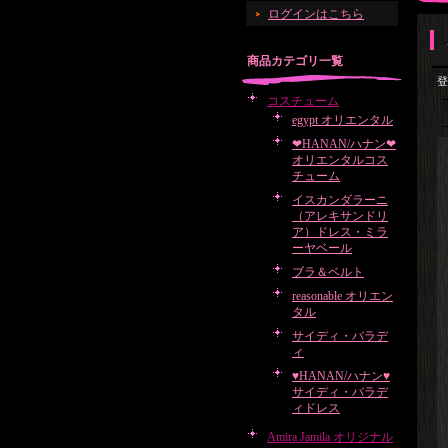
ログインはこちら
商品カテゴリ一覧
登
コスチューム
egypt オリエンタル
❤HANAN/ハナン❤
オリエンタルコス
チューム
イスカンダラーニ
（アレキサンドリ
ア）ドレス・ミラ
ーヤベール
ブラ＆ベルト
reasonable オリエン
タル
サイディ・バラデ
ィ
♥HANAN/ハナン♥
サイディ・バラデ
ィドレス
Amira Jamila オリジナル