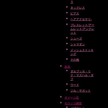
ラ
ネックレス
ピアス
ヘアアクセサリ-
ブレスレット/アー
ムレット/アンクレ
ット
シューズ
シャマダン
メッシュストッキ
ング
その他
楽器
ダルブッカ・リ
ク・マズハル・ダ
フ
ウード
ジル・サガット
ダメージ品
モロッコ雑貨