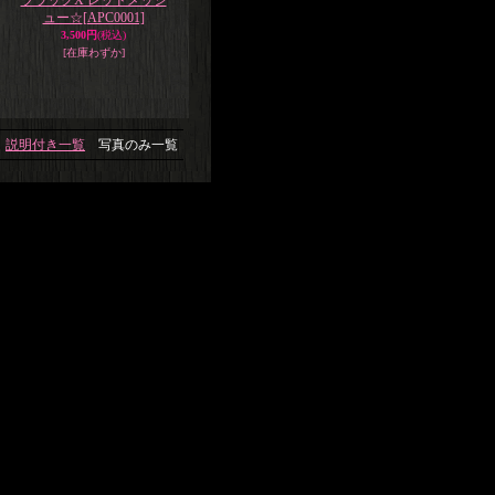
ブラックX レッドメッシ
ュー☆
[APC0001]
3,500円
(税込)
[在庫わずか]
説明付き一覧
写真のみ一覧