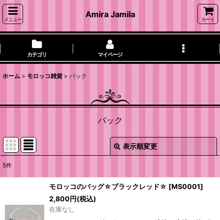
Amira Jamila
メニュー
カート
カテゴリ
マイページ
ホーム
>
モロッコ雑貨
>
バック
バック
表示順変更
閉じる
5
件
表示数
:
モロッコのバッグ☆ブラックレッド☆
[
MS0001
]
2,800
円
(税込)
並び順
:
在庫なし