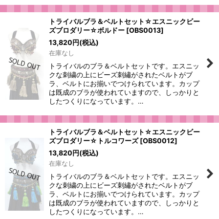
トライバルブラ＆ベルトセット☆エスニックビー
ズブロダリー☆ボルドー
[
OBS0013
]
13,820
円
(税込)
在庫なし
トライバルのブラ＆ベルトセットです。エスニッ
クな刺繍の上にビーズ刺繡がされたベルトがブ
ラ、ベルトにお揃いでつけられています。カップ
は既成のブラが使われていますので、しっかりと
したつくりになっています。…
トライバルブラ＆ベルトセット☆エスニックビー
ズブロダリー☆トルコワーズ
[
OBS0012
]
13,820
円
(税込)
在庫なし
トライバルのブラ＆ベルトセットです。エスニッ
クな刺繍の上にビーズ刺繡がされたベルトがブ
ラ、ベルトにお揃いでつけられています。カップ
は既成のブラが使われていますので、しっかりと
したつくりになっています。…