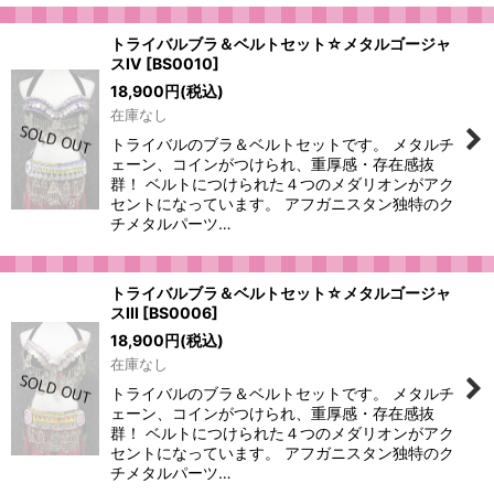
トライバルブラ＆ベルトセット☆メタルゴージャ
スIV
[
BS0010
]
18,900
円
(税込)
在庫なし
トライバルのブラ＆ベルトセットです。 メタルチ
ェーン、コインがつけられ、重厚感・存在感抜
群！ ベルトにつけられた４つのメダリオンがアク
セントになっています。 アフガニスタン独特のク
チメタルパーツ…
トライバルブラ＆ベルトセット☆メタルゴージャ
スIII
[
BS0006
]
18,900
円
(税込)
在庫なし
トライバルのブラ＆ベルトセットです。 メタルチ
ェーン、コインがつけられ、重厚感・存在感抜
群！ ベルトにつけられた４つのメダリオンがアク
セントになっています。 アフガニスタン独特のク
チメタルパーツ…