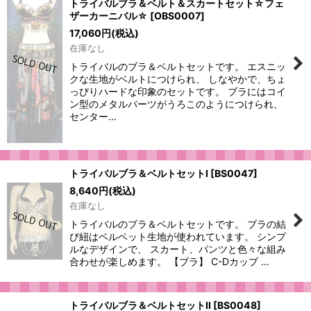
トライバルブラ＆ベルト＆スカートセット☆フェ
絞り込む
ザーカーニバル☆
[
OBS0007
]
17,060
円
(税込)
在庫なし
トライバルのブラ＆ベルトセットです。 エスニッ
クな生地がベルトにつけられ、 しなやかで、ちょ
っぴりハードな印象のセットです。 ブラにはコイ
ン型のメタルパーツがうろこのようにつけられ、
センター…
トライバルブラ＆ベルトセットI
[
BS0047
]
8,640
円
(税込)
在庫なし
トライバルのブラ＆ベルトセットです。 ブラの結
び紐はベルベット生地が使われています。 シンプ
ルなデザインで、 スカート、パンツと色々な組み
合わせが楽しめます。 【ブラ】 C-Dカップ …
トライバルブラ＆ベルトセットII
[
BS0048
]