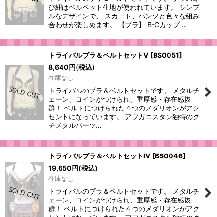
び紐はベルベット生地が使われています。 シンプ
ルなデザインで、 スカート、パンツと色々な組み
合わせが楽しめます。 【ブラ】 B-Cカップ …
トライバルブラ＆ベルトセットV
[
BS0051
]
8,640
円
(税込)
在庫なし
トライバルのブラ＆ベルトセットです。 メタルチ
ェーン、コインがつけられ、重厚感・存在感抜
群！ ベルトにつけられた４つのメダリオンがアク
セントになっています。 アフガニスタン独特のク
チメタルパーツ…
トライバルブラ＆ベルトセットIV
[
BS0046
]
19,650
円
(税込)
在庫なし
トライバルのブラ＆ベルトセットです。 メタルチ
ェーン、コインがつけられ、重厚感・存在感抜
群！ ベルトにつけられた４つのメダリオンがアク