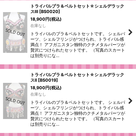
トライバルブラ＆ベルトセット☆シェルデラック
スIII
[
BS0020
]
18,900
円
(税込)
在庫なし
トライバルのブラ＆ベルトセットです。 シェルパ
ーツ、シェルフリンジがつけられ、トライバル感
満点！ アフガニスタン独特のクチメタルパーツが
贅沢につけられたセットです。 （写真のスカート
は別売りにな…
トライバルブラ＆ベルトセット☆シェルデラック
スII
[
BS0019
]
18,900
円
(税込)
在庫なし
トライバルのブラ＆ベルトセットです。 シェルパ
ーツ、シェルフリンジがつけられ、トライバル感
満点！ アフガニスタン独特のクチメタルパーツが
贅沢につけられたセットです。 （写真のスカート
は別売りにな…