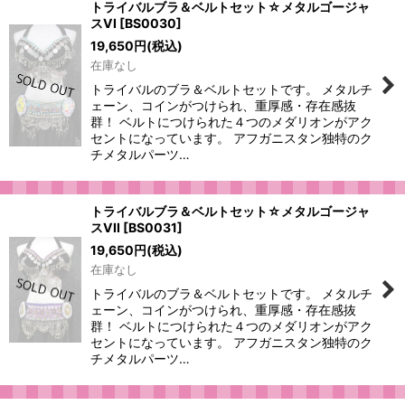
トライバルブラ＆ベルトセット☆メタルゴージャ
スVI
[
BS0030
]
19,650
円
(税込)
在庫なし
トライバルのブラ＆ベルトセットです。 メタルチ
ェーン、コインがつけられ、重厚感・存在感抜
群！ ベルトにつけられた４つのメダリオンがアク
セントになっています。 アフガニスタン独特のク
チメタルパーツ…
トライバルブラ＆ベルトセット☆メタルゴージャ
スVII
[
BS0031
]
19,650
円
(税込)
在庫なし
トライバルのブラ＆ベルトセットです。 メタルチ
ェーン、コインがつけられ、重厚感・存在感抜
群！ ベルトにつけられた４つのメダリオンがアク
セントになっています。 アフガニスタン独特のク
チメタルパーツ…