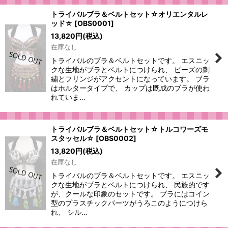
トライバルブラ＆ベルトセット☆オリエンタルレ
ッド☆
[
OBS0001
]
13,820
円
(税込)
在庫なし
トライバルのブラ＆ベルトセットです。 エスニッ
クな生地がブラとベルトにつけられ、 ビーズの刺
繍とフリンジがアクセントになっています。 ブラ
はホルタータイプで、 カップは既成のブラが使わ
れていま…
トライバルブラ＆ベルトセット☆トルコワーズモ
スタッセル☆
[
OBS0002
]
13,820
円
(税込)
在庫なし
トライバルのブラ＆ベルトセットです。 エスニッ
クな生地がブラとベルトにつけられ、 民族的です
が、クールな印象のセットです。 ブラにはコイン
型のプラスチックパーツがうろこのようにつけら
れ、 シル…