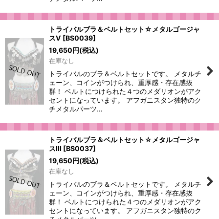
トライバルブラ＆ベルトセット☆メタルゴージャ
スV
[
BS0039
]
19,650
円
(税込)
在庫なし
トライバルのブラ＆ベルトセットです。 メタルチ
ェーン、コインがつけられ、重厚感・存在感抜
群！ ベルトにつけられた４つのメダリオンがアク
セントになっています。 アフガニスタン独特のク
チメタルパーツ…
トライバルブラ＆ベルトセット☆メタルゴージャ
スIII
[
BS0037
]
19,650
円
(税込)
在庫なし
トライバルのブラ＆ベルトセットです。 メタルチ
ェーン、コインがつけられ、重厚感・存在感抜
群！ ベルトにつけられた４つのメダリオンがアク
セントになっています。 アフガニスタン独特のク