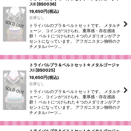
スII
[
BS0036
]
19,650
円
(税込)
在庫なし
トライバルのブラ＆ベルトセットです。 メタルチ
ェーン、コインがつけられ、重厚感・存在感抜
群！ ベルトにつけられた４つのメダリオンがアク
セントになっています。 アフガニスタン独特のク
チメタルパーツ…
トライバルブラ＆ベルトセット☆メタルゴージャ
スI
[
BS0025
]
19,650
円
(税込)
在庫なし
トライバルのブラ＆ベルトセットです。 メタルチ
ェーン、コインがつけられ、重厚感・存在感抜
群！ ベルトにつけられた４つのメダリオンがアク
セントになっています。 アフガニスタン独特のク
チメタルパーツ…
トライバルブラ＆ベルトセット☆メタルゴージャ