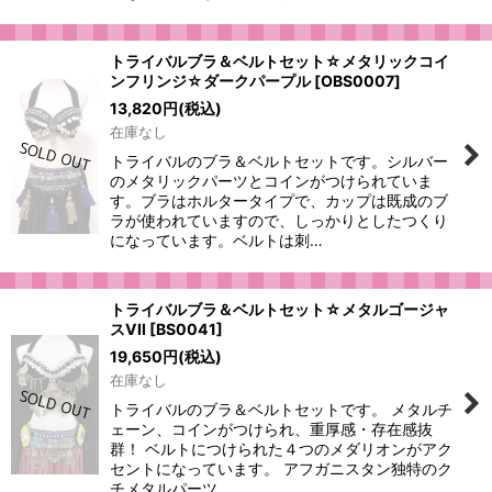
トライバルブラ＆ベルトセット☆メタリックコイ
ンフリンジ☆ダークパープル
[
OBS0007
]
13,820
円
(税込)
在庫なし
トライバルのブラ＆ベルトセットです。シルバー
のメタリックパーツとコインがつけられていま
す。ブラはホルタータイプで、カップは既成のブ
ラが使われていますので、しっかりとしたつくり
になっています。ベルトは刺…
トライバルブラ＆ベルトセット☆メタルゴージャ
スVII
[
BS0041
]
19,650
円
(税込)
在庫なし
トライバルのブラ＆ベルトセットです。 メタルチ
ェーン、コインがつけられ、重厚感・存在感抜
群！ ベルトにつけられた４つのメダリオンがアク
セントになっています。 アフガニスタン独特のク
チメタルパーツ…