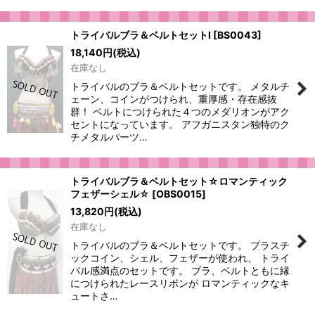
トライバルブラ＆ベルトセットI
[
BS0043
]
18,140
円
(税込)
在庫なし
トライバルのブラ＆ベルトセットです。 メタルチ
ェーン、コインがつけられ、重厚感・存在感抜
群！ ベルトにつけられた４つのメダリオンがアク
セントになっています。 アフガニスタン独特のク
チメタルパーツ…
トライバルブラ＆ベルトセット☆ロマンティック
フェザーシェル☆
[
OBS0015
]
13,820
円
(税込)
在庫なし
トライバルのブラ＆ベルトセットです。 プラスチ
ックコイン、シェル、フェザーが使われ、 トライ
バル感満点のセットです。 ブラ、ベルトともに縁
につけられたレースリボンが ロマンティックなキ
ュートさ…