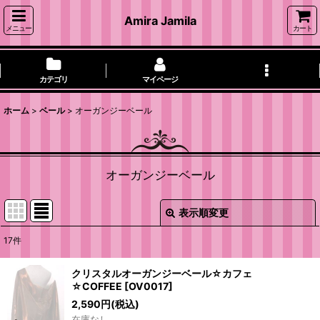
Amira Jamila
メニュー
カート
カテゴリ
マイページ
ホーム
>
ベール
>
オーガンジーベール
オーガンジーベール
表示順変更
閉じる
17
件
表示数
:
クリスタルオーガンジーベール☆カフェ
☆COFFEE
[
OV0017
]
並び順
:
2,590
円
(税込)
在庫なし