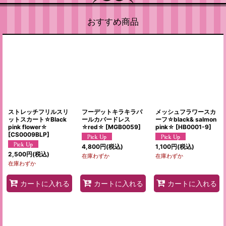
おすすめ商品
ストレッチフリルスリ
フーデットキラキラパ
メッシュフラワースカ
ットスカート☆Black
ールカバードレス
ーフ☆black& salmon
pink flower☆
☆red☆
[
MGB0059
]
pink☆
[
HB0001-9
]
[
CS0009BLP
]
4,800
円
(税込)
1,100
円
(税込)
2,500
円
(税込)
在庫わずか
在庫わずか
在庫わずか
カートに入れる
カートに入れる
カートに入れる