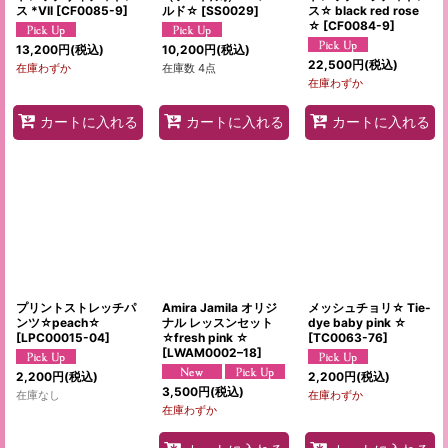
ス *VII
[
CF0085-9
]
ルド☆
[
SS0029
]
ス☆ black red rose
☆
[
CF0084-9
]
13,200
円
(税込)
10,200
円
(税込)
22,500
円
(税込)
在庫わずか
在庫数 4点
在庫わずか
カートに入れる
カートに入れる
カートに入れる
プリントストレッチパ
Amira Jamila オリジ
メッシュチョリ☆ Tie-
ンツ☆peach☆
ナル レッスンセット
dye baby pink ☆
[
LPC00015-04
]
☆fresh pink ☆
[
TC0063-76
]
[
LWAM0002–18
]
2,200
円
(税込)
2,200
円
(税込)
3,500
円
(税込)
在庫なし
在庫わずか
在庫わずか