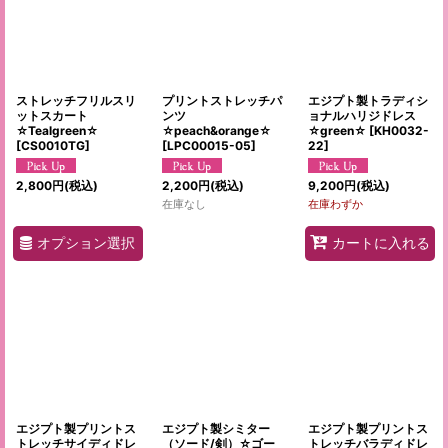
ストレッチフリルスリ
プリントストレッチパ
エジプト製トラディシ
ットスカート
ンツ
ョナルハリジドレス
☆Tealgreen☆
☆peach&orange☆
☆green☆
[
KH0032-
[
CS0010TG
]
[
LPC00015-05
]
22
]
2,800
円
(税込)
2,200
円
(税込)
9,200
円
(税込)
在庫なし
在庫わずか
オプション選択
カートに入れる
エジプト製プリントス
エジプト製シミター
エジプト製プリントス
トレッチサイディドレ
（ソード/剣）☆ゴー
トレッチバラディドレ