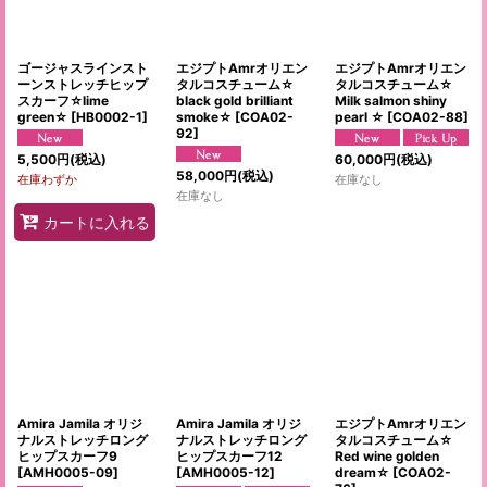
ゴージャスラインスト
エジプトAmrオリエン
エジプトAmrオリエン
ーンストレッチヒップ
タルコスチューム☆
タルコスチューム☆
スカーフ☆lime
black gold brilliant
Milk salmon shiny
green☆
[
HB0002-1
]
smoke☆
[
COA02-
pearl ☆
[
COA02-88
]
92
]
5,500
円
(税込)
60,000
円
(税込)
58,000
円
(税込)
在庫わずか
在庫なし
在庫なし
カートに入れる
Amira Jamila オリジ
Amira Jamila オリジ
エジプトAmrオリエン
ナルストレッチロング
ナルストレッチロング
タルコスチューム☆
ヒップスカーフ9
ヒップスカーフ12
Red wine golden
[
AMH0005-09
]
[
AMH0005-12
]
dream☆
[
COA02-