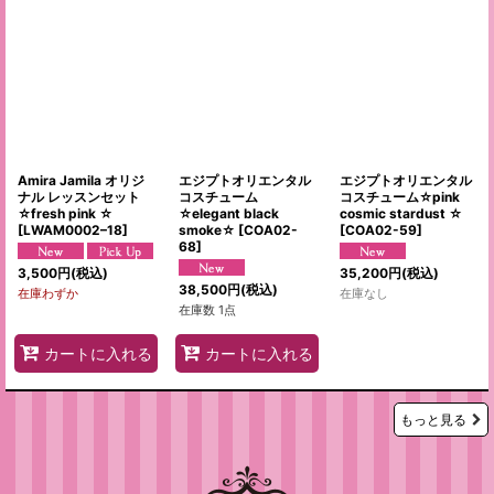
Amira Jamila オリジ
エジプトオリエンタル
エジプトオリエンタル
ナル レッスンセット
コスチューム
コスチューム☆pink
☆fresh pink ☆
☆elegant black
cosmic stardust ☆
[
LWAM0002–18
]
smoke☆
[
COA02-
[
COA02-59
]
68
]
3,500
円
(税込)
35,200
円
(税込)
38,500
円
(税込)
在庫わずか
在庫なし
在庫数 1点
カートに入れる
カートに入れる
もっと見る