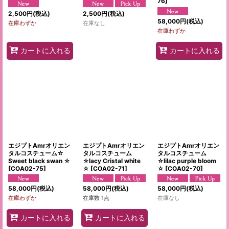
76
]
2,500
円
(税込)
2,500
円
(税込)
58,000
円
(税込)
在庫わずか
在庫なし
在庫わずか
カートに入れる
カートに入れる
エジプトAmrオリエン
エジプトAmrオリエン
エジプトAmrオリエン
タルコスチューム☆
タルコスチューム
タルコスチューム
Sweet black swan ☆
☆lacy Cristal white
☆lilac purple bloom
[
COA02-75
]
☆
[
COA02-71
]
☆
[
COA02-70
]
58,000
円
(税込)
58,000
円
(税込)
58,000
円
(税込)
在庫わずか
在庫数 1点
在庫なし
カートに入れる
カートに入れる