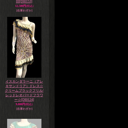
III
[DI0153]
12,500円
(税込)
[在庫わずか]
イスカンダラーニ（アレ
キサンドリア）ドレス☆
クリームブラックフリル/
レッドレオパードフラワ
ー☆
[DI0124]
9,800円
(税込)
[在庫わずか]