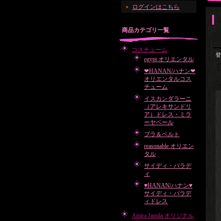
ログインはこちら
商品カテゴリ一覧
コスチューム
登
egypt オリエンタル
❤HANAN/ハナン❤
オリエンタルコス
チューム
イスカンダラーニ
（アレキサンドリ
ア）ドレス・ミラ
ーヤベール
ブラ＆ベルト
reasonable オリエン
タル
サイディ・バラデ
ィ
♥HANAN/ハナン♥
サイディ・バラデ
ィドレス
Amira Jamila オリジナル