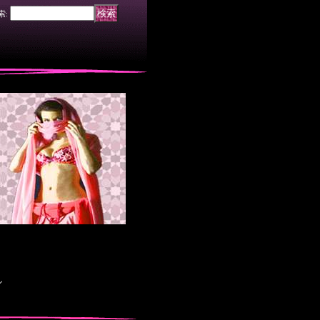
索
:
ル