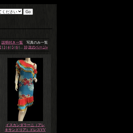
説明付き一覧
写真のみ一覧
2
|
3
|
4
|
5
|
6
|
...
10
次のページ
»
イスカンダラーニ（アレ
V
キサンドリア）ドレスVV