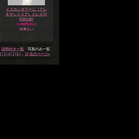
イスカンダラーニ（アレ
キサンドリア）ドレスVI
[DI0146]
11,000円
(税込)
[在庫なし]
説明付き一覧
写真のみ一覧
2
|
3
|
4
|
5
|
6
|
...
10
次のページ
»