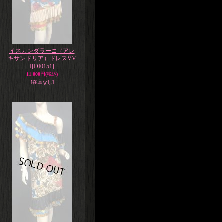
イスカンダラーニ（アレ
V
キサンドリア）ドレスVV
I
[DI0151]
11,000円
(税込)
[在庫なし]