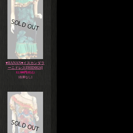
♥HANAN♥イスカンダラ
ーニドレスI
[HID0024]
12,500円
(税込)
[在庫なし]