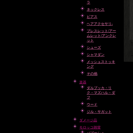
ラ
ネックレス
ピアス
ヘアアクセサリ-
ブレスレット/アー
ムレット/アンクレ
ット
シューズ
シャマダン
メッシュストッキ
ング
その他
楽器
ダルブッカ・リ
ク・マズハル・ダ
フ
ウード
ジル・サガット
ダメージ品
モロッコ雑貨