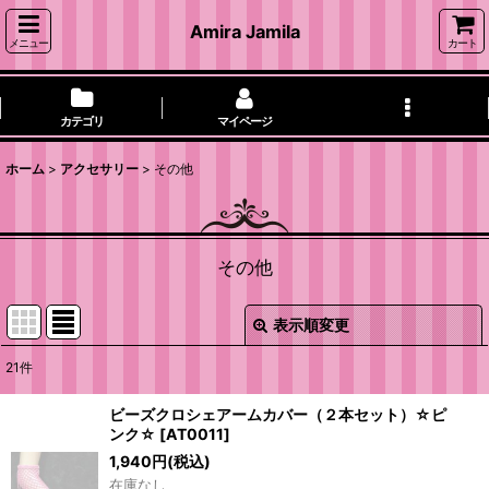
Amira Jamila
メニュー
カート
カテゴリ
マイページ
ホーム
>
アクセサリー
>
その他
その他
表示順変更
閉じる
21
件
表示数
:
ビーズクロシェアームカバー（２本セット）☆ピ
ンク☆
[
AT0011
]
並び順
:
1,940
円
(税込)
在庫なし