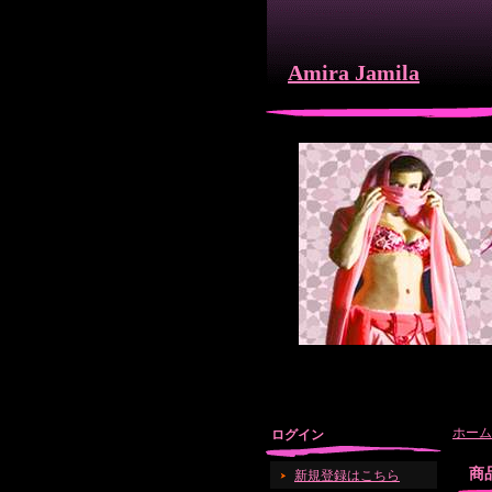
Amira Jamila
ホーム
ログイン
商
新規登録はこちら