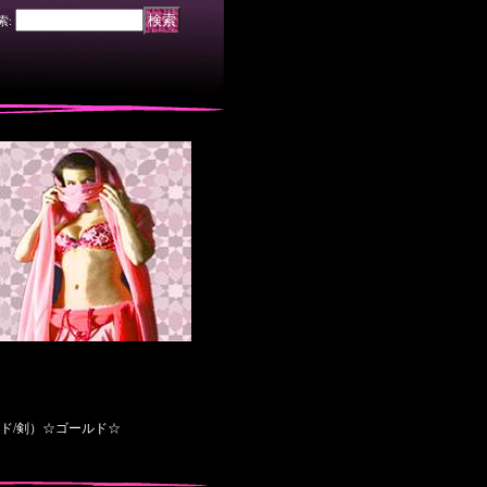
索
:
ド/剣）☆ゴールド☆