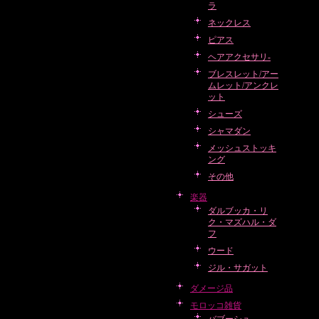
ラ
ネックレス
ピアス
ヘアアクセサリ-
ブレスレット/アー
ムレット/アンクレ
ット
シューズ
シャマダン
メッシュストッキ
ング
その他
楽器
ダルブッカ・リ
ク・マズハル・ダ
フ
ウード
ジル・サガット
ダメージ品
モロッコ雑貨