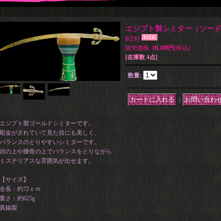
エジプト製シミター（ソード
029
]
販売価格
:
10,200円
(税込)
[在庫数 4点]
数量
:
｜
エジプト製ゴールドシミターです。
彫金がされていて見た目にも美しく、
バランスのとりやすいシミターです。
頭の上や腰骨の上でバランスをとりながら
ミステリアスな雰囲気が出せます。
【サイズ】
全長：約72ｃｍ
重さ：約625g
真鍮製