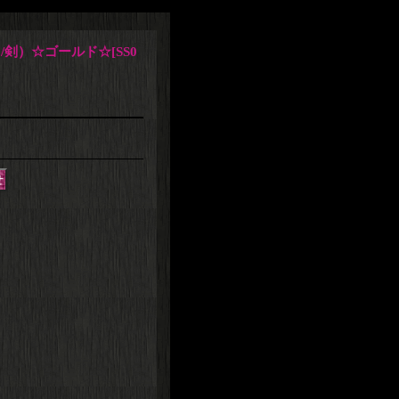
/剣）☆ゴールド☆
[
SS0