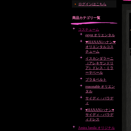
ログインはこちら
商品カテゴリ一覧
コスチューム
egypt オリエンタル
❤HANAN/ハナン❤
オリエンタルコス
チューム
イスカンダラーニ
（アレキサンドリ
ア）ドレス・ミラ
ーヤベール
ブラ＆ベルト
reasonable オリエン
タル
サイディ・バラデ
ィ
♥HANAN/ハナン♥
サイディ・バラデ
ィドレス
Amira Jamila オリジナル