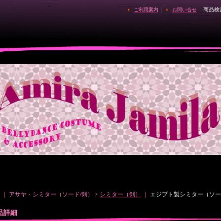
｜
商品検
ご利用案内
お問い合せ
｜ アサヤ・シミター（ソード/剣） >
シミター（剣）
｜
エジプト製シミター（ソー
品詳細