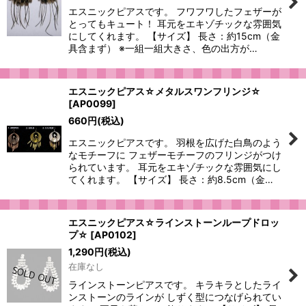
エスニックピアスです。 フワフワしたフェザーが
とってもキュート！ 耳元をエキゾチックな雰囲気
にしてくれます。 【サイズ】 長さ：約15cm（金
具含まず） ※一組一組大きさ、色の出方が…
エスニックピアス☆メタルスワンフリンジ☆
[
AP0099
]
660
円
(税込)
エスニックピアスです。 羽根を広げた白鳥のよう
なモチーフに フェザーモチーフのフリンジがつけ
られています。 耳元をエキゾチックな雰囲気にし
てくれます。 【サイズ】 長さ：約8.5cm（金…
エスニックピアス☆ラインストーンループドロッ
プ☆
[
AP0102
]
1,290
円
(税込)
在庫なし
ラインストーンピアスです。 キラキラとしたライ
ンストーンのラインが しずく型につなげられてい