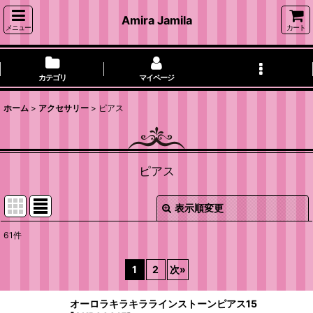
Amira Jamila
メニュー
カート
カテゴリ
マイページ
ホーム
>
アクセサリー
>
ピアス
ピアス
表示順変更
閉じる
61
件
表示数
:
1
2
次
»
並び順
:
オーロラキラキララインストーンピアス15