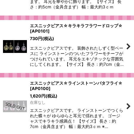
ます。 耳元を華やかに飾ります。 【サイズ】 長
さ：約5cm（金具含まず） 幅：最大約3ｃｍ
エスニックピアス☆キラキラフラワードロップ☆
[
AP0101
]
730
円
(税込)
エスニックピアスです。 装飾されたしずく型ベー
スに ラインストーンのついたフラワーモチーフが
つけられています。 耳元をエキゾチックな雰囲気
にしてくれます。 【サイズ】 長さ：約7cm（金…
エスニックピアス☆ラインストーンバタフライ☆
[
AP0100
]
1,620
円
(税込)
在庫なし
エスニックピアスです。 ラインストーンでつくら
れた蝶々が ゆらゆらと耳元で揺れます。 ゴージ
ャスでキラキラ感満点！ 【サイズ】 長さ：約
7cm（金具含まず） 幅：最大約3ｃｍ ※…