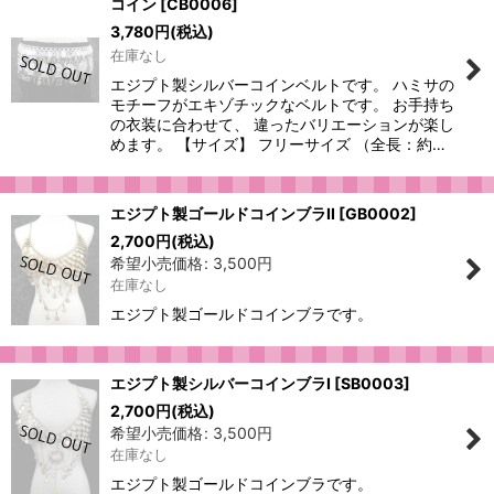
コイン
[
CB0006
]
3,780
円
(税込)
在庫なし
エジプト製シルバーコインベルトです。 ハミサの
モチーフがエキゾチックなベルトです。 お手持ち
の衣装に合わせて、 違ったバリエーションが楽し
めます。 【サイズ】 フリーサイズ （全長：約…
エジプト製ゴールドコインブラII
[
GB0002
]
2,700
円
(税込)
希望小売価格
:
3,500
円
在庫なし
エジプト製ゴールドコインブラです。
エジプト製シルバーコインブラI
[
SB0003
]
2,700
円
(税込)
希望小売価格
:
3,500
円
在庫なし
エジプト製ゴールドコインブラです。