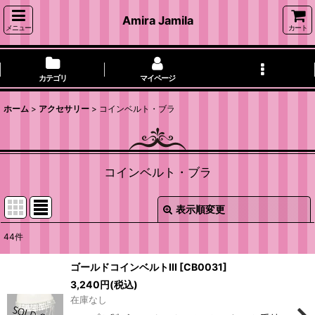
Amira Jamila
メニュー
カート
カテゴリ
マイページ
ホーム
>
アクセサリー
>
コインベルト・ブラ
コインベルト・ブラ
表示順変更
閉じる
44
件
表示数
:
ゴールドコインベルトIII
[
CB0031
]
3,240
円
(税込)
並び順
:
在庫なし