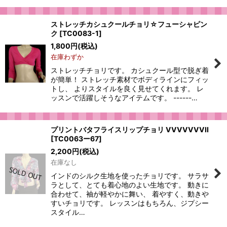
ストレッチカシュクールチョリ☆フューシャピン
ク
[
TC0083-1
]
1,800
円
(税込)
在庫わずか
ストレッチチョリです。 カシュクール型で脱ぎ着
が簡単！ ストレッチ素材でボディラインにフィッ
トし、 よりスタイルを良く見せてくれます。 レ
ッスンで活躍しそうなアイテムです。 ------…
プリントバタフライスリップチョリ VVVVVVVII
[
TC0063ー67
]
2,200
円
(税込)
在庫なし
インドのシルク生地を使ったチョリです。 サラサ
ラとして、とても着心地のよい生地です。 動きに
合わせて、袖が軽やかに舞い、 着やすく、動きや
すいチョリです。 レッスンはもちろん、ジプシー
スタイル…