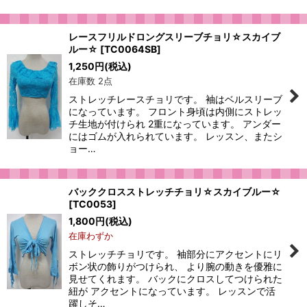
レースフリルドロングスリーブチョリ☆スカイブ
ルー☆
[
TC0064SB
]
1,250
円
(税込)
在庫数 2点
ストレッチレースチョリです。 袖はベルスリーブ
になっています。 フロント身頃は内側にストレッ
チ生地が付けられ 2重になっています。 アンダー
にはゴムが入れられています。 レッスン、またシ
ョー…
バッククロスストレッチチョリ☆スカイブルー☆
[
TC0053
]
1,800
円
(税込)
在庫わずか
ストレッチチョリです。 袖部分にアクセントにリ
ボン状の飾りがつけられ、 より腕の動きを優雅に
見せてくれます。 バックにクロスしてつけられた
紐が アクセントになっています。 レッスンで活
躍しそ…