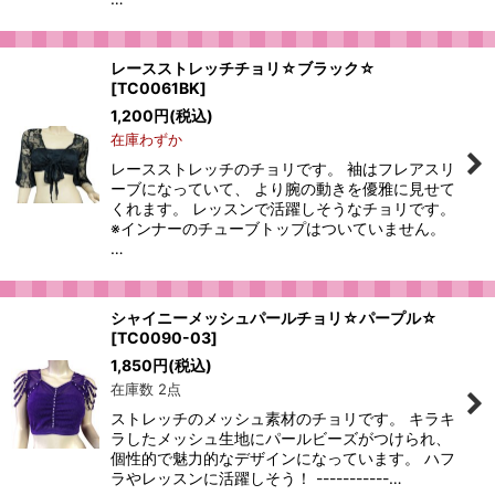
レースストレッチチョリ☆ブラック☆
[
TC0061BK
]
1,200
円
(税込)
在庫わずか
レースストレッチのチョリです。 袖はフレアスリ
ーブになっていて、 より腕の動きを優雅に見せて
くれます。 レッスンで活躍しそうなチョリです。
※インナーのチューブトップはついていません。
…
シャイニーメッシュパールチョリ☆パープル☆
[
TC0090-03
]
1,850
円
(税込)
在庫数 2点
ストレッチのメッシュ素材のチョリです。 キラキ
ラしたメッシュ生地にパールビーズがつけられ、
個性的で魅力的なデザインになっています。 ハフ
ラやレッスンに活躍しそう！ -----------…