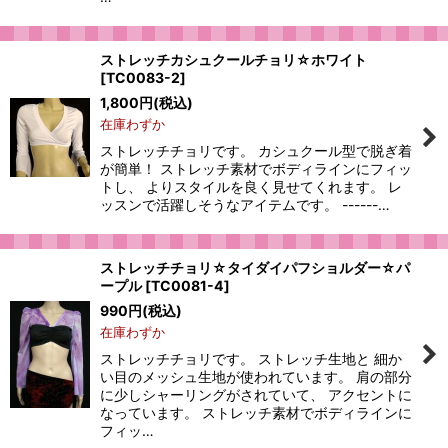
ストレッチカシュクールチョリ☆ホワイト
[
TC0083-2
]
1,800
円
(税込)
在庫わずか
ストレッチチョリです。 カシュクール型で脱ぎ着
が簡単！ ストレッチ素材でボディラインにフィッ
トし、 よりスタイルを良く見せてくれます。 レ
ッスンで活躍しそうなアイテムです。 ------…
ストレッチチョリ☆タイダイパフショルダー☆パ
ープル
[
TC0081-4
]
990
円
(税込)
在庫わずか
ストレッチチョリです。 ストレッチ生地と 細か
い目のメッシュ生地が使われています。 肩の部分
に少しシャーリングがされていて、 アクセントに
なっています。 ストレッチ素材でボディラインに
フィッ…