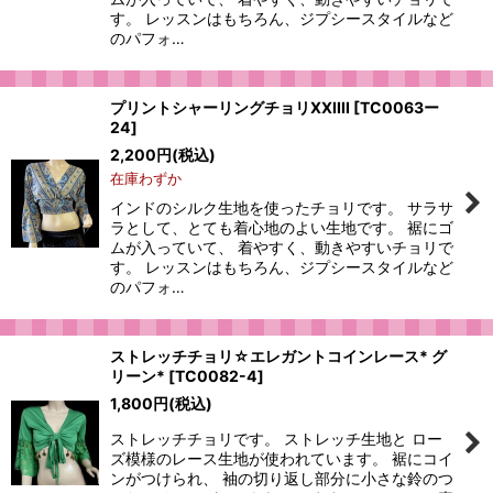
す。 レッスンはもちろん、ジプシースタイルなど
のパフォ…
プリントシャーリングチョリXXIIII
[
TC0063ー
24
]
2,200
円
(税込)
在庫わずか
インドのシルク生地を使ったチョリです。 サラサ
ラとして、とても着心地のよい生地です。 裾にゴ
ムが入っていて、 着やすく、動きやすいチョリで
す。 レッスンはもちろん、ジプシースタイルなど
のパフォ…
ストレッチチョリ☆エレガントコインレース* グ
リーン*
[
TC0082-4
]
1,800
円
(税込)
ストレッチチョリです。 ストレッチ生地と ロー
ズ模様のレース生地が使われています。 裾にコイ
ンがつけられ、 袖の切り返し部分に小さな鈴のつ