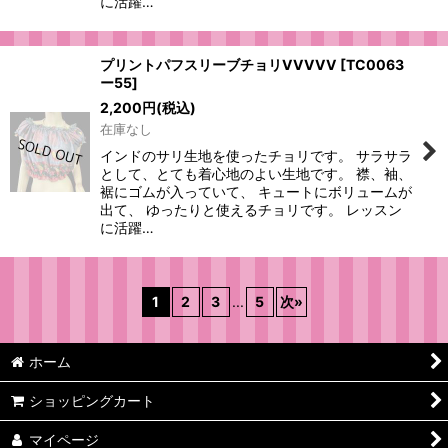
に活躍…
プリントパフスリーブチョリVVVVV
[
TC0063
ー55
]
2,200
円
(税込)
在庫なし
インドのサリ生地を使ったチョリです。 サラサラ
として、とても着心地のよい生地です。 襟、袖、
裾にゴムが入っていて、 キュートにボリュームが
出て、 ゆったりと使えるチョリです。 レッスン
に活躍…
1
2
3
...
5
次
»
ホーム
ショッピングカート
マイページ