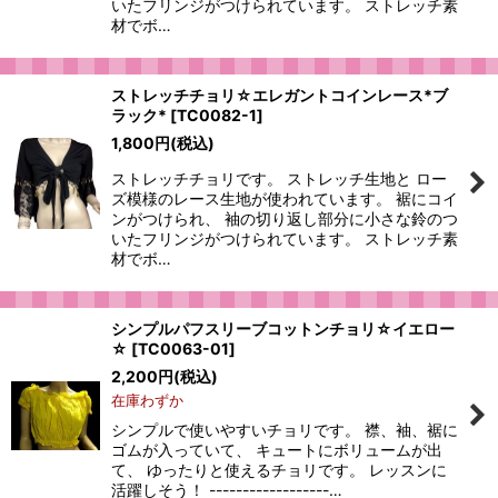
いたフリンジがつけられています。 ストレッチ素
材でボ…
ストレッチチョリ☆エレガントコインレース*ブ
ラック*
[
TC0082-1
]
1,800
円
(税込)
ストレッチチョリです。 ストレッチ生地と ロー
ズ模様のレース生地が使われています。 裾にコイ
ンがつけられ、 袖の切り返し部分に小さな鈴のつ
いたフリンジがつけられています。 ストレッチ素
材でボ…
シンプルパフスリーブコットンチョリ☆イエロー
☆
[
TC0063-01
]
2,200
円
(税込)
在庫わずか
シンプルで使いやすいチョリです。 襟、袖、裾に
ゴムが入っていて、 キュートにボリュームが出
て、 ゆったりと使えるチョリです。 レッスンに
活躍しそう！ ------------------…