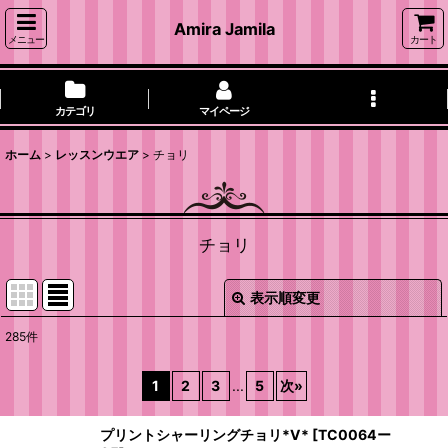
Amira Jamila
メニュー
カート
カテゴリ
マイページ
ホーム
>
レッスンウエア
>
チョリ
チョリ
表示順変更
閉じる
285
件
表示数
:
1
2
3
...
5
次
»
並び順
:
プリントシャーリングチョリ*V*
[
TC0064ー