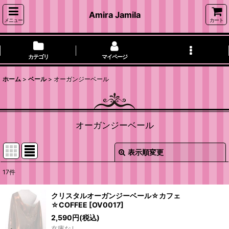
Amira Jamila
メニュー
カート
カテゴリ
マイページ
ホーム
>
ベール
>
オーガンジーベール
オーガンジーベール
表示順変更
閉じる
17
件
表示数
:
クリスタルオーガンジーベール☆カフェ
☆COFFEE
[
OV0017
]
並び順
:
2,590
円
(税込)
在庫なし