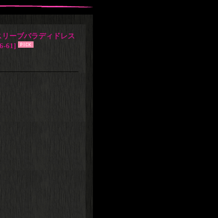
トスリーブバラディドレス
6-61
]