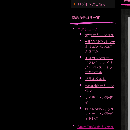
ログインはこちら
商品カテゴリ一覧
コスチューム
egypt オリエンタル
❤HANAN/ハナン❤
オリエンタルコス
チューム
イスカンダラーニ
（アレキサンドリ
ア）ドレス・ミラ
ーヤベール
ブラ＆ベルト
reasonable オリエン
タル
サイディ・バラデ
ィ
♥HANAN/ハナン♥
サイディ・バラデ
ィドレス
Amira Jamila オリジナル