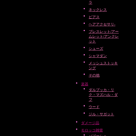
ラ
ネックレス
ピアス
ヘアアクセサリ-
ブレスレット/アー
ムレット/アンクレ
ット
シューズ
シャマダン
メッシュストッキ
ング
その他
楽器
ダルブッカ・リ
ク・マズハル・ダ
フ
ウード
ジル・サガット
ダメージ品
モロッコ雑貨