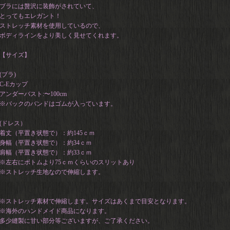
ブラには贅沢に装飾がされていて、
とってもエレガント！
ストレッチ素材を使用しているので、
ボディラインをより美しく見せてくれます。
【サイズ】
(ブラ)
C-Eカップ
アンダーバスト:〜100cm
※バックのバンドはゴムが入っています。
(ドレス）
着丈（平置き状態で）：約145ｃｍ
身幅（平置き状態で）：約34ｃｍ
肩幅（平置き状態で）：約33ｃｍ
※左右にボトムより75ｃｍくらいのスリットあり
※ストレッチ生地なので伸縮します。
※ストレッチ素材で伸縮します。サイズはあくまで目安となります。
※海外のハンドメイド商品になります。
多少縫製に甘い部分等ございますが、ご了承ください。