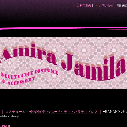
｜
商品検
ご利用案内
お問い合せ
｜ コスチューム >
♥HANAN/ハナン♥サイディ・バラディドレス
｜
♥HANAN/
wblackzebra☆
品詳細