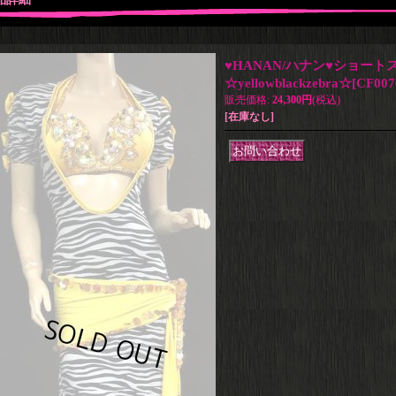
♥HANAN/ハナン♥ショー
☆yellowblackzebra☆
[
CF007
販売価格
:
24,300円
(税込)
[在庫なし]