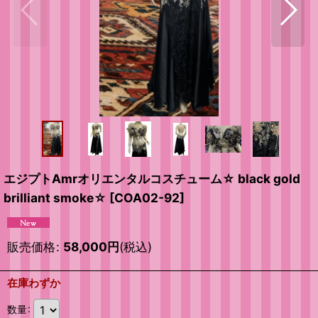
エジプトAmrオリエンタルコスチューム☆ black gold
brilliant smoke☆
[
COA02-92
]
販売価格
:
58,000
円
(税込)
在庫わずか
数量
: