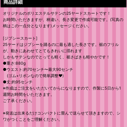
商品詳細
オリジナルのポリエステルサテンの25ヤードスカートです！
お時間いただきますが、柄違い、長さ変更で作成可能です。(写真の
柄はこの一点分となります)メッセージください。
[ジプシースカート]
25ヤードはジプシーを踊るのに最も適した長さです。裾のフリル
が、動きにあわせてとてもきれいに揺れます
しかもサテンなのでとっても軽く、裾さばきも軽やかです！
●重さ:880g
●ウエスト:約70センチ〜最大90センチ
(ゴム+リボンなので簡単調整❤️)
●丈:約95センチ
※作成はご注文をいただいてからになりますので、作製に5日から1
週間お時間をいただきます。
ご了承ください。
※発送は出来るだけコンパクトに畳んで送らせて頂きますので、シ
ワがつくことをご理解ください。