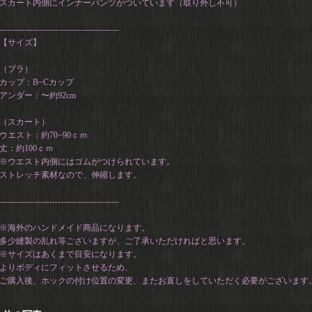
スカート内側にインナーパンツがついています（取り外し不可）
-------------------------------------------
【サイズ】
（ブラ）
カップ：B~Cカップ
アンダー：〜約92cm
（スカート）
ウエスト：約70~90ｃｍ
丈：約100ｃｍ
※ウエスト内側にはゴムがつけられています。
ストレッチ素材なので、伸縮します。
-------------------------------------------
※海外のハンドメイド商品になります。
多少縫製の乱れ等ございますが、ご了承いただければと思います。
※サイズはあくまで目安になります。
よりボディにフィットさせるため、
ご購入後、ホックの付け位置の変更、またお直しをしていただく必要がございます