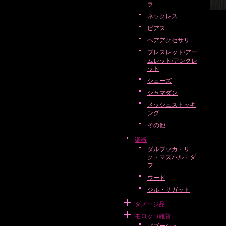
ラ
ネックレス
ピアス
ヘアアクセサリ-
ブレスレット/アー
ムレット/アンクレ
ット
シューズ
シャマダン
メッシュストッキ
ング
その他
楽器
ダルブッカ・リ
ク・マズハル・ダ
フ
ウード
ジル・サガット
ダメージ品
モロッコ雑貨