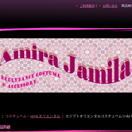
｜
商品検
ご利用案内
お問い合せ
｜ コスチューム >
egypt オリエンタル
｜
エジプトオリエンタルコスチューム☆sky blue cos
品詳細