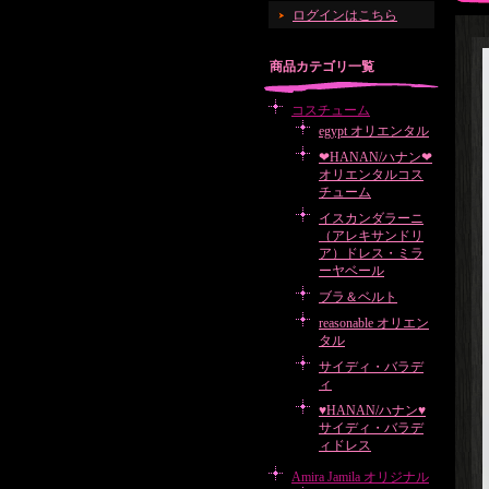
ログインはこちら
商品カテゴリ一覧
コスチューム
egypt オリエンタル
❤HANAN/ハナン❤
オリエンタルコス
チューム
イスカンダラーニ
（アレキサンドリ
ア）ドレス・ミラ
ーヤベール
ブラ＆ベルト
reasonable オリエン
タル
サイディ・バラデ
ィ
♥HANAN/ハナン♥
サイディ・バラデ
ィドレス
Amira Jamila オリジナル