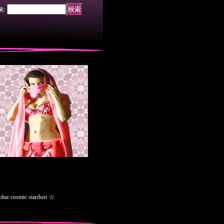
索
:
mic stardust ☆