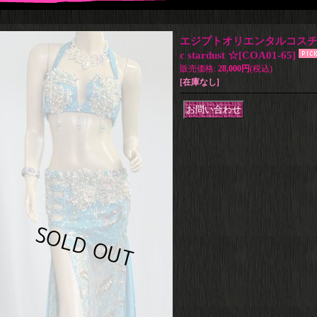
エジプトオリエンタルコスチューム☆
c stardust ☆
[
COA01-65
]
販売価格
:
28,000円
(税込)
[在庫なし]