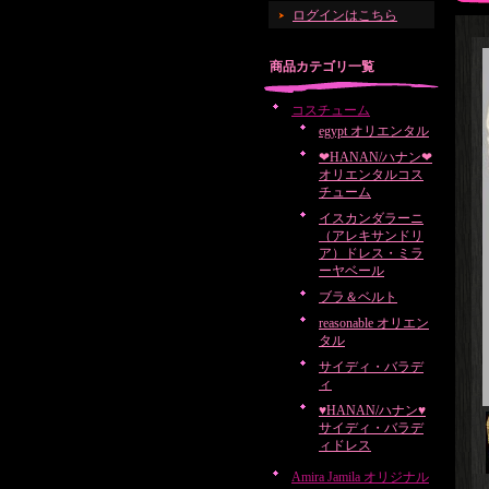
ログインはこちら
商品カテゴリ一覧
コスチューム
egypt オリエンタル
❤HANAN/ハナン❤
オリエンタルコス
チューム
イスカンダラーニ
（アレキサンドリ
ア）ドレス・ミラ
ーヤベール
ブラ＆ベルト
reasonable オリエン
タル
サイディ・バラデ
ィ
♥HANAN/ハナン♥
サイディ・バラデ
ィドレス
Amira Jamila オリジナル