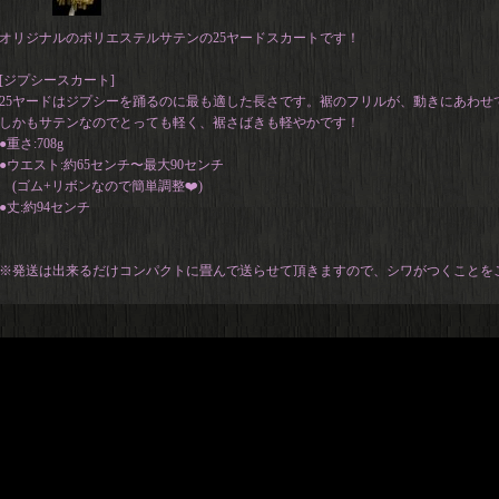
オリジナルのポリエステルサテンの25ヤードスカートです！
[ジプシースカート]
25ヤードはジプシーを踊るのに最も適した長さです。裾のフリルが、動きにあわせ
しかもサテンなのでとっても軽く、裾さばきも軽やかです！
●重さ:708g
●ウエスト:約65センチ〜最大90センチ
(ゴム+リボンなので簡単調整❤️)
●丈:約94センチ
※発送は出来るだけコンパクトに畳んで送らせて頂きますので、シワがつくことを