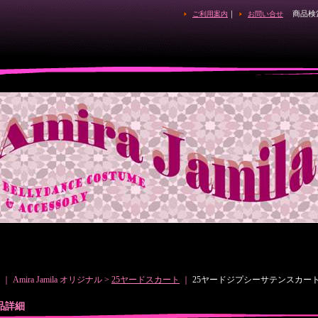
｜
商品検
ご利用案内
お問い合せ
｜ Amira Jamila オリジナル >
25ヤードスカート
｜
25ヤードジプシーサテンスカートXX
品詳細