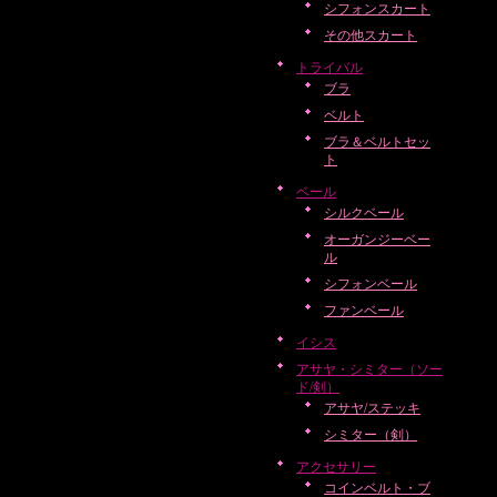
シフォンスカート
その他スカート
トライバル
ブラ
ベルト
ブラ＆ベルトセッ
ト
ベール
シルクベール
オーガンジーベー
ル
シフォンベール
ファンベール
イシス
アサヤ・シミター（ソー
ド/剣）
アサヤ/ステッキ
シミター（剣）
アクセサリー
コインベルト・ブ