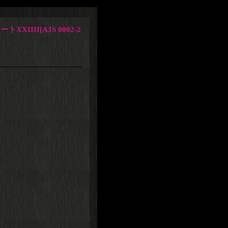
トXXIIII
[
AJS 0002-2