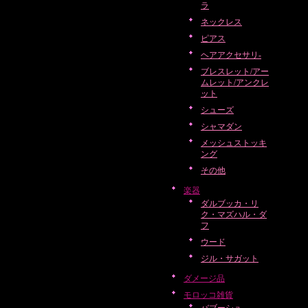
ラ
ネックレス
ピアス
ヘアアクセサリ-
ブレスレット/アー
ムレット/アンクレ
ット
シューズ
シャマダン
メッシュストッキ
ング
その他
楽器
ダルブッカ・リ
ク・マズハル・ダ
フ
ウード
ジル・サガット
ダメージ品
モロッコ雑貨