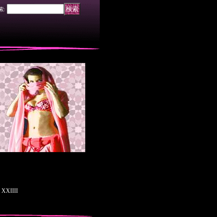
索
:
IIII