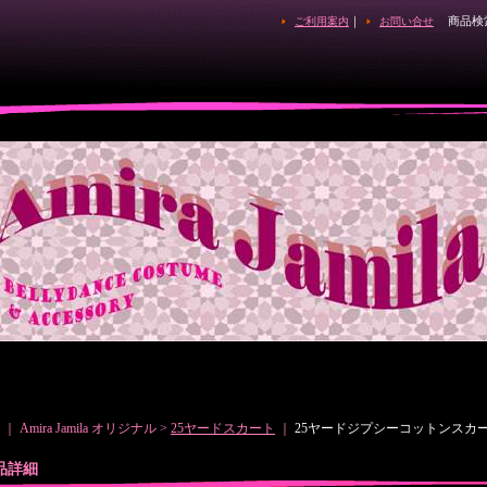
｜
商品検
ご利用案内
お問い合せ
｜ Amira Jamila オリジナル >
25ヤードスカート
｜
25ヤードジプシーコットンスカート
品詳細