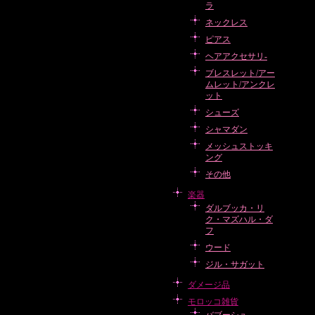
ラ
ネックレス
ピアス
ヘアアクセサリ-
ブレスレット/アー
ムレット/アンクレ
ット
シューズ
シャマダン
メッシュストッキ
ング
その他
楽器
ダルブッカ・リ
ク・マズハル・ダ
フ
ウード
ジル・サガット
ダメージ品
モロッコ雑貨