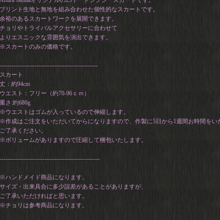
Amira Jamilaオリジナルの25ヤードジプシースカートです。
プリント生地と無地を組み合わせた個性的なスカートです。
余裕のあるスカートワークを展開できます。
チョリやトライバルアクセサリーに合わせて
よりエスニックな雰囲気を演出できます。
※スカートのみの価格です。
--------------------------------------------------
スカート
丈：約94cm
ウエスト：フリー（約70-96ｃｍ）
重さ:約680g
※ウエストはゴムが入っているので伸縮します。
※作成はご注文をいただいてからになりますので、作製に5日から1週間お時間をい
ご了承ください。
※ボリュームがありますので圧縮して梱包いたします。
---------------------------------------------------
※ハンドメイド商品になります。
サイズ・出来具合に多少誤差があることがありますが、
ご了承いただければと思います。
※チョリは参考商品になります。