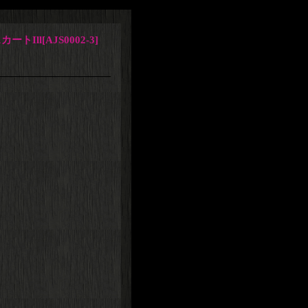
ートIll
[
AJS0002-3
]