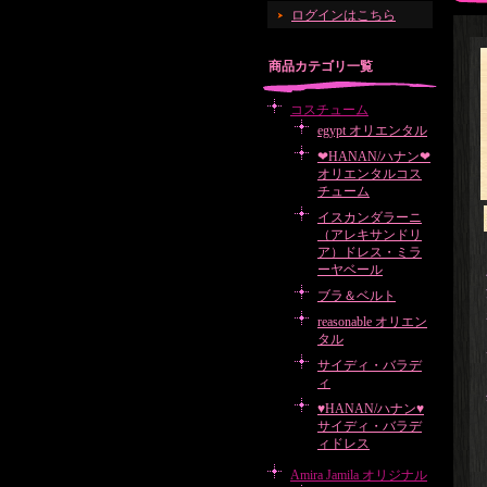
ログインはこちら
商品カテゴリ一覧
コスチューム
egypt オリエンタル
❤HANAN/ハナン❤
オリエンタルコス
チューム
イスカンダラーニ
（アレキサンドリ
ア）ドレス・ミラ
ーヤベール
ブラ＆ベルト
reasonable オリエン
タル
サイディ・バラデ
ィ
♥HANAN/ハナン♥
サイディ・バラデ
ィドレス
Amira Jamila オリジナル