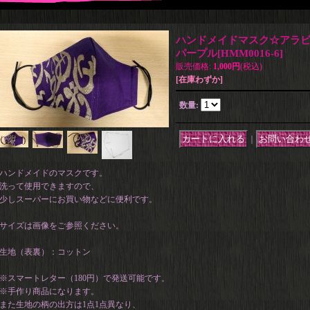
ハンドメイドマスク☆アラ
パープル
[
HMM0016-6
]
販売価格
:
1,000円
(税込)
[在庫わずか]
数量
:
｜
ハンドメイドのマスクです。
洗って使用できますので、
少しスーパーにお買い物などに便利です。
サイズは画像をご参照ください。
生地（表裏）：コットン
※スマートレター（180円）で発送可能です。
※手作り商品になります。
また生地の柄の出方は1点1点異なり、