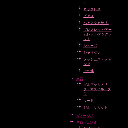
ラ
ネックレス
ピアス
ヘアアクセサリ-
ブレスレット/アー
ムレット/アンクレ
ット
シューズ
シャマダン
メッシュストッキ
ング
その他
楽器
ダルブッカ・リ
ク・マズハル・ダ
フ
ウード
ジル・サガット
ダメージ品
モロッコ雑貨