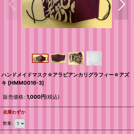
ハンドメイドマスク☆アラビアンカリグラフィー☆アズ
キ
[
HMM0016-3
]
販売価格
:
1,000
円
(税込)
在庫わずか
数量
: