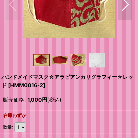
ハンドメイドマスク☆アラビアンカリグラフィー☆レッ
ド
[
HMM0016-2
]
販売価格
:
1,000
円
(税込)
在庫わずか
数量
: