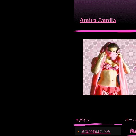
Amira Jamila
ホーム
ログイン
商
新規登録はこちら