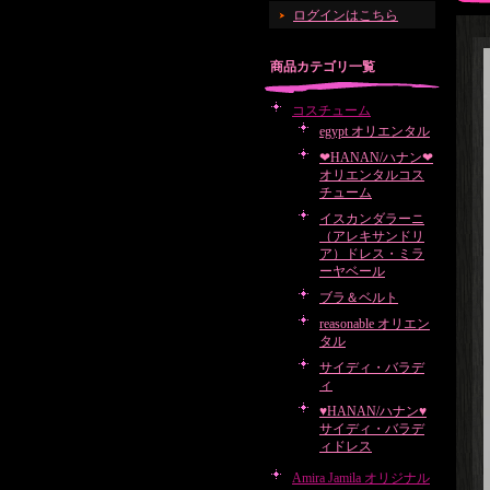
ログインはこちら
商品カテゴリ一覧
コスチューム
egypt オリエンタル
❤HANAN/ハナン❤
オリエンタルコス
チューム
イスカンダラーニ
（アレキサンドリ
ア）ドレス・ミラ
ーヤベール
ブラ＆ベルト
reasonable オリエン
タル
サイディ・バラデ
ィ
♥HANAN/ハナン♥
サイディ・バラデ
ィドレス
Amira Jamila オリジナル