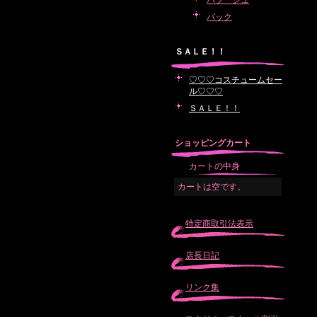
バブーシュ
バック
ＳＡＬＥ！！
♡♡♡コスチュームセー
ル♡♡♡
ＳＡＬＥ！！
ショッピングカート
カートの中身
カートは空です。
特定商取引法表示
店長日記
リンク集