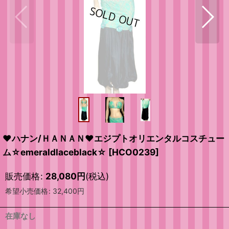
❤ハナン/ＨＡＮＡＮ❤エジプトオリエンタルコスチュー
ム☆emeraldlaceblack☆
[
HCO0239
]
販売価格
:
28,080
円
(税込)
希望小売価格
:
32,400
円
在庫なし