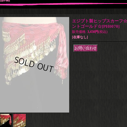
エジプト製ヒップスカーフ
ントゴールド☆
[
PH0070
]
販売価格
:
3,450円
(税込)
[在庫なし]