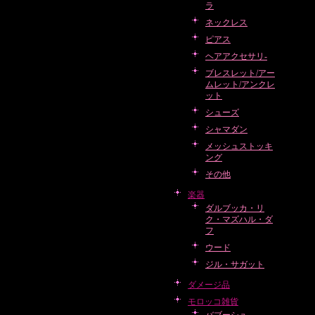
ラ
ネックレス
ピアス
ヘアアクセサリ-
ブレスレット/アー
ムレット/アンクレ
ット
シューズ
シャマダン
メッシュストッキ
ング
その他
楽器
ダルブッカ・リ
ク・マズハル・ダ
フ
ウード
ジル・サガット
ダメージ品
モロッコ雑貨