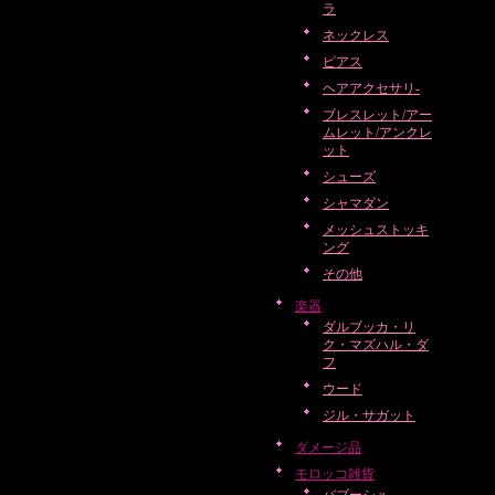
ラ
ネックレス
ピアス
ヘアアクセサリ-
ブレスレット/アー
ムレット/アンクレ
ット
シューズ
シャマダン
メッシュストッキ
ング
その他
楽器
ダルブッカ・リ
ク・マズハル・ダ
フ
ウード
ジル・サガット
ダメージ品
モロッコ雑貨