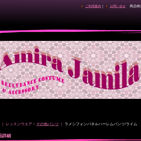
｜
商品検
ご利用案内
お問い合せ
｜ レッスンウエア >
その他パンツ
｜
ラメシフォンパネルハーレムパンツ/ライム
品詳細