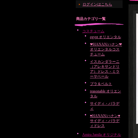
ログインはこちら
商品カテゴリ一覧
コスチューム
egypt オリエンタル
❤HANAN/ハナン❤
オリエンタルコス
チューム
イスカンダラーニ
（アレキサンドリ
ア）ドレス・ミラ
ーヤベール
ブラ＆ベルト
reasonable オリエン
タル
サイディ・バラデ
ィ
♥HANAN/ハナン♥
サイディ・バラデ
ィドレス
Amira Jamila オリジナル