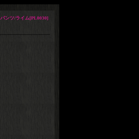
パンツ/ライム
[
PL0030
]