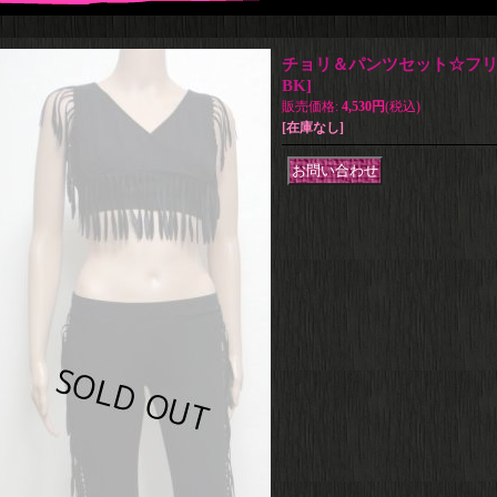
チョリ＆パンツセット☆フ
BK
]
販売価格
:
4,530円
(税込)
[在庫なし]