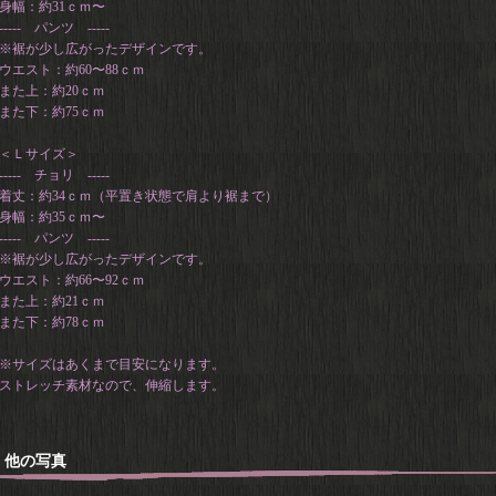
身幅：約31ｃｍ〜
----- パンツ -----
※裾が少し広がったデザインです。
ウエスト：約60〜88ｃｍ
また上：約20ｃｍ
また下：約75ｃｍ
＜Ｌサイズ＞
----- チョリ -----
着丈：約34ｃｍ（平置き状態で肩より裾まで）
身幅：約35ｃｍ〜
----- パンツ -----
※裾が少し広がったデザインです。
ウエスト：約66〜92ｃｍ
また上：約21ｃｍ
また下：約78ｃｍ
※サイズはあくまで目安になります。
ストレッチ素材なので、伸縮します。
他の写真