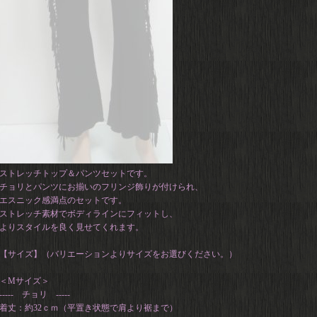
ストレッチトップ＆パンツセットです。
チョリとパンツにお揃いのフリンジ飾りが付けられ、
エスニック感満点のセットです。
ストレッチ素材でボディラインにフィットし、
よりスタイルを良く見せてくれます。
【サイズ】（バリエーションよりサイズをお選びください。）
＜Mサイズ＞
----- チョリ -----
着丈：約32ｃｍ（平置き状態で肩より裾まで）