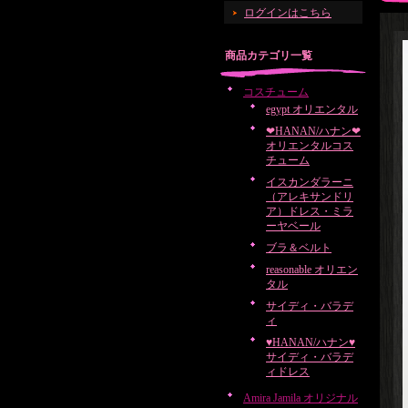
ログインはこちら
商品カテゴリ一覧
コスチューム
egypt オリエンタル
❤HANAN/ハナン❤
オリエンタルコス
チューム
イスカンダラーニ
（アレキサンドリ
ア）ドレス・ミラ
ーヤベール
ブラ＆ベルト
reasonable オリエン
タル
サイディ・バラデ
ィ
♥HANAN/ハナン♥
サイディ・バラデ
ィドレス
Amira Jamila オリジナル