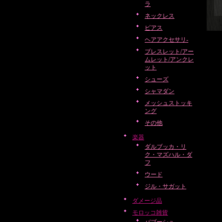
ラ
ネックレス
ピアス
ヘアアクセサリ-
ブレスレット/アー
ムレット/アンクレ
ット
シューズ
シャマダン
メッシュストッキ
ング
その他
楽器
ダルブッカ・リ
ク・マズハル・ダ
フ
ウード
ジル・サガット
ダメージ品
モロッコ雑貨