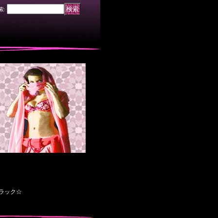
索
:
ラック☆