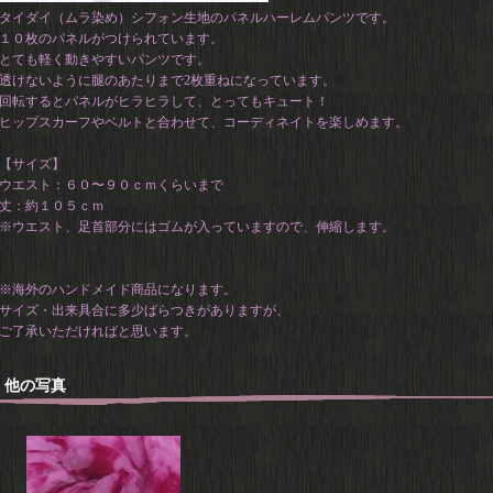
タイダイ（ムラ染め）シフォン生地のパネルハーレムパンツです。
１０枚のパネルがつけられています。
とても軽く動きやすいパンツです。
透けないように腿のあたりまで2枚重ねになっています。
回転するとパネルがヒラヒラして、とってもキュート！
ヒップスカーフやベルトと合わせて、コーディネイトを楽しめます。
【サイズ】
ウエスト：６０〜９０ｃｍくらいまで
丈：約１０５ｃｍ
※ウエスト、足首部分にはゴムが入っていますので、伸縮します。
※海外のハンドメイド商品になります。
サイズ・出来具合に多少ばらつきがありますが、
ご了承いただければと思います。
他の写真