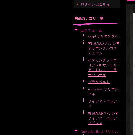
ログインはこちら
商品カテゴリ一覧
コスチューム
egypt オリエンタル
❤HANAN/ハナン❤
オリエンタルコス
チューム
イスカンダラーニ
（アレキサンドリ
ア）ドレス・ミラ
ーヤベール
ブラ＆ベルト
reasonable オリエン
タル
サイディ・バラデ
ィ
♥HANAN/ハナン♥
サイディ・バラデ
ィドレス
Amira Jamila オリジナル