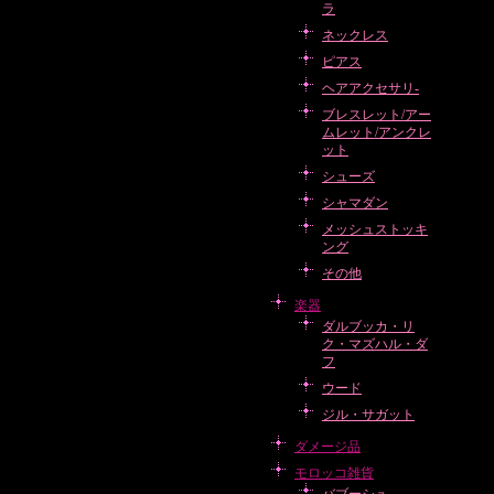
ラ
ネックレス
ピアス
ヘアアクセサリ-
ブレスレット/アー
ムレット/アンクレ
ット
シューズ
シャマダン
メッシュストッキ
ング
その他
楽器
ダルブッカ・リ
ク・マズハル・ダ
フ
ウード
ジル・サガット
ダメージ品
モロッコ雑貨