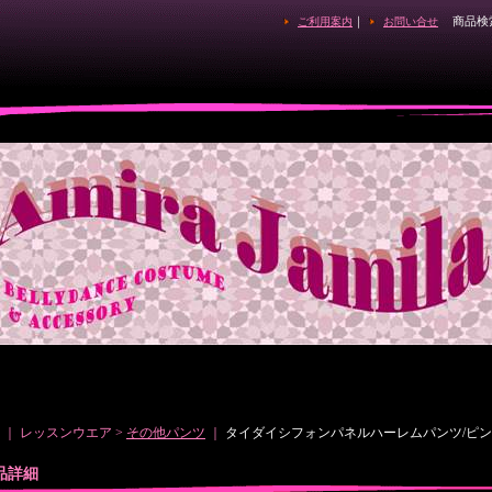
｜
商品検
ご利用案内
お問い合せ
｜ レッスンウエア >
その他パンツ
｜
タイダイシフォンパネルハーレムパンツ/ピ
品詳細