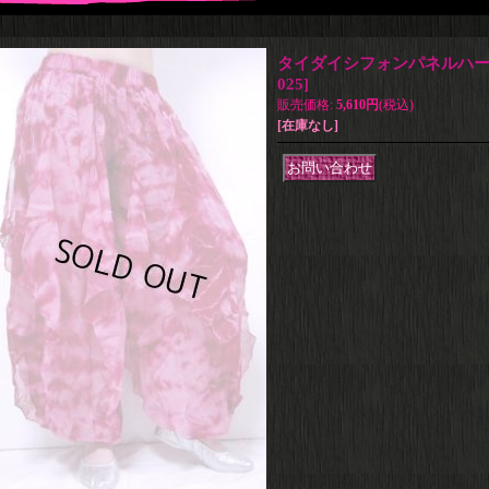
タイダイシフォンパネルハー
025
]
販売価格
:
5,610円
(税込)
[在庫なし]