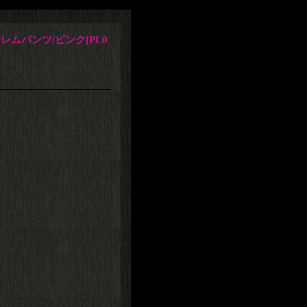
レムパンツ/ピンク
[
PL0