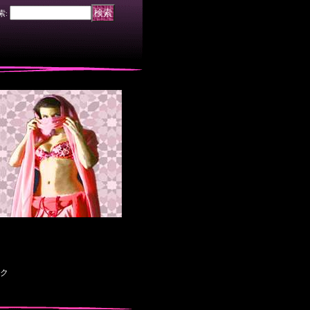
索
:
ンク