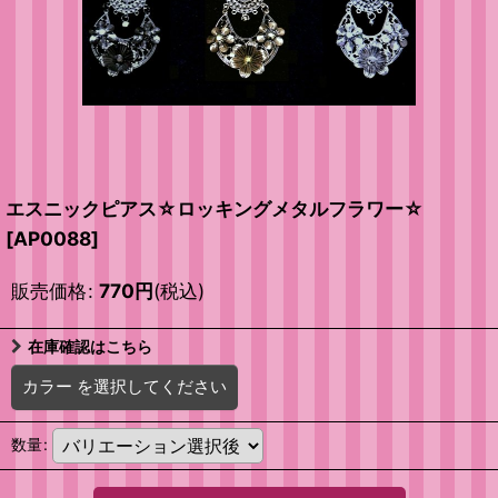
エスニックピアス☆ロッキングメタルフラワー☆
[
AP0088
]
販売価格
:
770
円
(税込)
在庫確認はこちら
カラー
を選択してください
数量
: