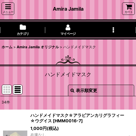
Amira Jamila
メニュー
カート
カテゴリ
マイページ
ホーム
>
Amira Jamila オリジナル
>
ハンドメイドマスク
ハンドメイドマスク
表示順変更
閉じる
34
件
表示数
:
ハンドメイドマスク☆アラビアンカリグラフィー
☆ウグイス
[
HMM0016-7
]
並び順
:
1,000
円
(税込)
在庫なし