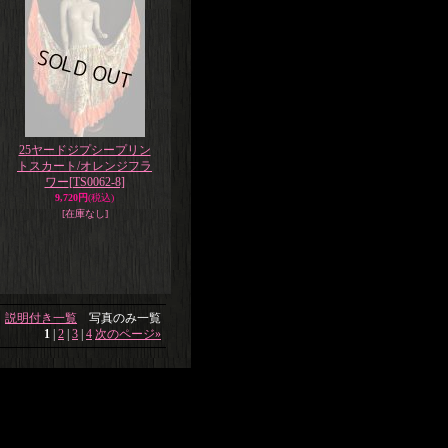
25ヤードジプシープリン
トスカート/オレンジフラ
ワー
[TS0062-8]
9,720円
(税込)
[在庫なし]
説明付き一覧
写真のみ一覧
1
|
2
|
3
|
4
次のページ
»