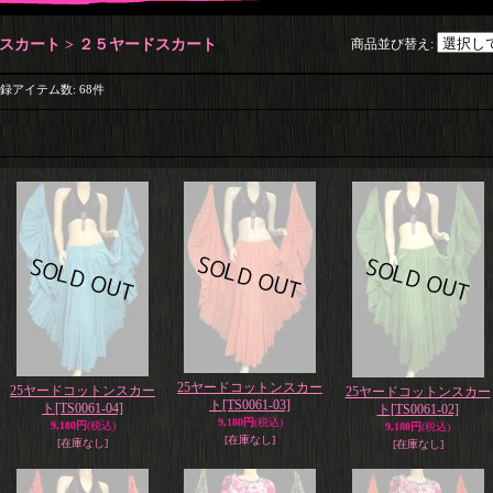
スカート > ２５ヤードスカート
商品並び替え
:
録アイテム数
:
68件
25ヤードコットンスカー
25ヤードコットンスカー
25ヤードコットンスカー
ト
[TS0061-03]
ト
[TS0061-04]
ト
[TS0061-02]
9,180円
(税込)
9,180円
(税込)
9,180円
(税込)
[在庫なし]
[在庫なし]
[在庫なし]