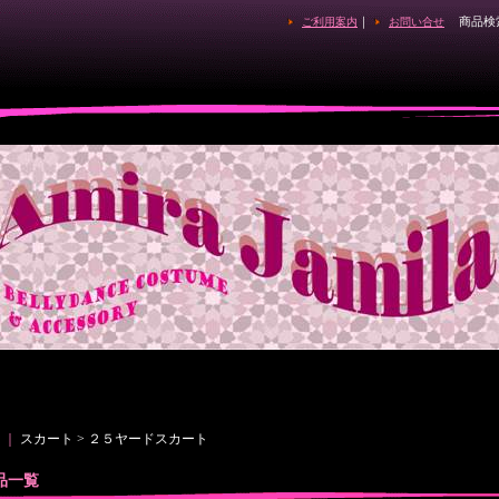
｜
商品検
ご利用案内
お問い合せ
｜
スカート > ２５ヤードスカート
品一覧