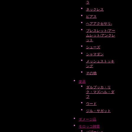
ラ
ネックレス
ピアス
ヘアアクセサリ-
ブレスレット/アー
ムレット/アンクレ
ット
シューズ
シャマダン
メッシュストッキ
ング
その他
楽器
ダルブッカ・リ
ク・マズハル・ダ
フ
ウード
ジル・サガット
ダメージ品
モロッコ雑貨