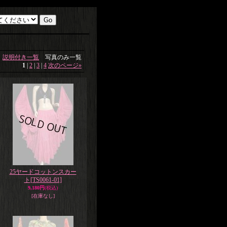
説明付き一覧
写真のみ一覧
1
|
2
|
3
|
4
次のページ
»
25ヤードコットンスカー
ト
[TS0061-01]
9,180円
(税込)
[在庫なし]