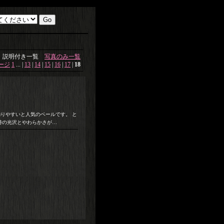
説明付き一覧
写真のみ一覧
ージ
1
...
|
13
|
14
|
15
|
16
|
17
|
18
く踊りやすいと人気のベールです。 と
特の光沢とやわらかさが…