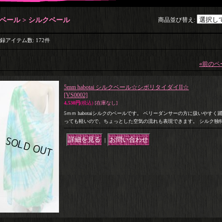
ベール > シルクベール
商品並び替え
:
録アイテム数
:
172件
«
前のペ
5mm habotai シルクベール☆シボリタイダイII☆
[VS0002]
4,530円
(税込)
[在庫なし]
5ｍｍ habotaiシルクのベールです。 ベリーダンサーの方に扱いやす
っても軽いので、ちょっとした空気の流れも表現できます。 シルク独
｜