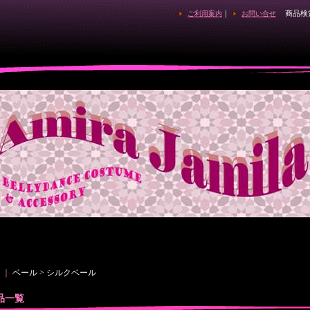
｜
商品検
ご利用案内
お問い合せ
｜
ベール > シルクベール
品一覧