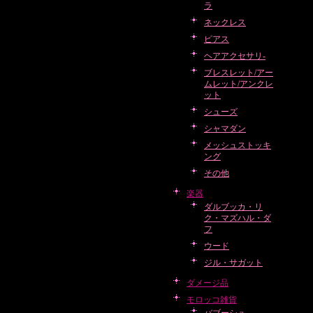
ラ
ネックレス
ピアス
ヘアアクセサリ-
ブレスレット/アー
ムレット/アンクレ
ット
シューズ
シャマダン
メッシュストッキ
ング
その他
楽器
ダルブッカ・リ
ク・マズハル・ダ
フ
ウード
ジル・サガット
ダメージ品
モロッコ雑貨