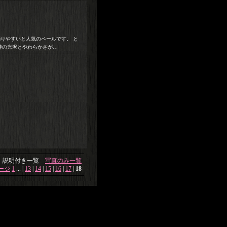
く踊りやすいと人気のベールです。 と
特の光沢とやわらかさが…
説明付き一覧
写真のみ一覧
ージ
1
...
|
13
|
14
|
15
|
16
|
17
|
18