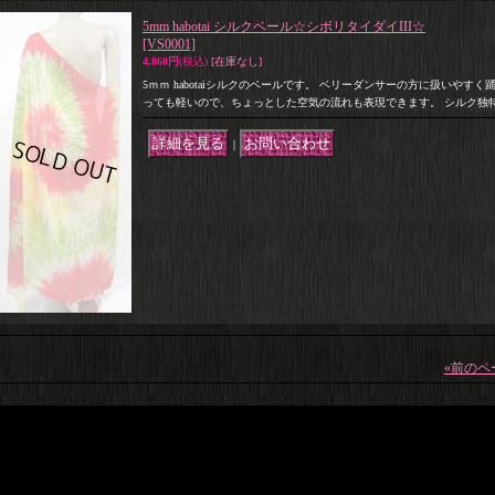
5mm habotai シルクベール☆シボリタイダイIII☆
[VS0001]
4,860円
(税込)
[在庫なし]
5ｍｍ habotaiシルクのベールです。 ベリーダンサーの方に扱いやす
っても軽いので、ちょっとした空気の流れも表現できます。 シルク独
｜
«
前のペ