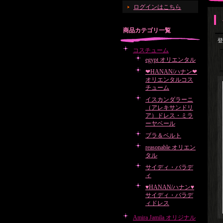
ログインはこちら
商品カテゴリ一覧
登
コスチューム
egypt オリエンタル
❤HANAN/ハナン❤
オリエンタルコス
チューム
イスカンダラーニ
（アレキサンドリ
ア）ドレス・ミラ
ーヤベール
ブラ＆ベルト
reasonable オリエン
タル
サイディ・バラデ
ィ
♥HANAN/ハナン♥
サイディ・バラデ
ィドレス
Amira Jamila オリジナル