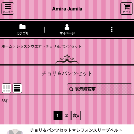
Amira Jamila
メニュー
カート
カテゴリ
マイページ
ホーム
>
レッスンウエア
>
チョリ＆パンツセット
チョリ＆パンツセット
表示順変更
閉じる
88
件
表示数
:
1
2
次
»
並び順
:
チョリ＆パンツセット☆シフォンスリーブベルト