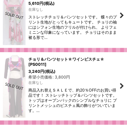
5,610
円
(税込)
在庫なし
ストレッチチョリ＆パンツセットです。 蝶々のプ
リント生地がとってもキュートです。 チョリの袖
にはシフォン生地のフリルが付けられ、 よりフェ
ミニンな印象になっています。 チョリはそのまま
被る形で…
チョリ＆パンツセット☆ワインビスチェ☆
[
PS0011
]
3,240
円
(税込)
希望小売価格
:
3,800
円
在庫なし
商品入れ替えＳＡＬＥで、約20％OFFのお買い得
品です！ ストレッチトップ＆パンツセットです。
トップはオープンバックのシンプルなチョリに プ
リントメッシュのビスチェ風の飾りがついていま
す。…