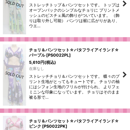
ストレッチトップ＆パンツセットです。 トップは
オープンバックのシンプルなチョリに プリントメ
ッシュのビスチェ風の飾りがついています。 （飾
りは取り外し可能） パンツは裾に広がりがあり、
ウエ…
チョリ＆パンツセット☆バタフライアイランド☆
パープル
[
PS0022PL
]
5,610
円
(税込)
在庫なし
ストレッチチョリ＆パンツセットです。 蝶々のプ
リント生地がとってもキュートです。 チョリの袖
にはシフォン生地のフリルが付けられ、 よりフェ
ミニンな印象になっています。 チョリはそのまま
被る形で…
チョリ＆パンツセット☆バタフライアイランド☆
ピンク
[
PS0022PK
]