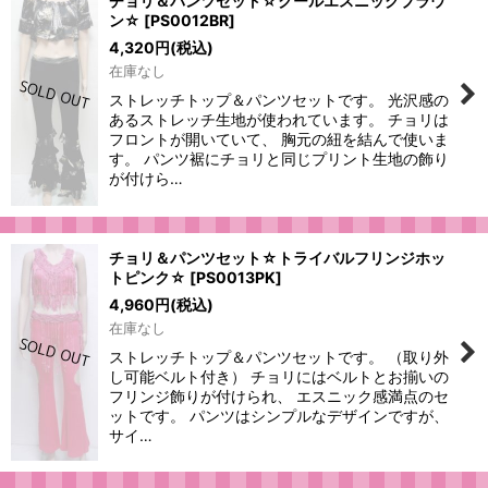
チョリ＆パンツセット☆クールエスニックブラウ
ン☆
[
PS0012BR
]
4,320
円
(税込)
在庫なし
ストレッチトップ＆パンツセットです。 光沢感の
あるストレッチ生地が使われています。 チョリは
フロントが開いていて、 胸元の紐を結んで使いま
す。 パンツ裾にチョリと同じプリント生地の飾り
が付けら…
チョリ＆パンツセット☆トライバルフリンジホッ
トピンク☆
[
PS0013PK
]
4,960
円
(税込)
在庫なし
ストレッチトップ＆パンツセットです。 （取り外
し可能ベルト付き） チョリにはベルトとお揃いの
フリンジ飾りが付けられ、 エスニック感満点のセ
ットです。 パンツはシンプルなデザインですが、
サイ…