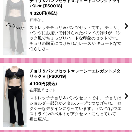
チョリ＆パンツセット☆キュートゴシックトライ
バル☆
[
PS0018
]
4,320
円
(税込)
在庫なし
ストレッチチョリ＆パンツセットです。 チョリ、
パンツにお揃いで付けられたバンドの飾りが ゴシ
ック風でちょっぴりハードな印象のセットです。
チョリの胸元につけられたレースが キュートな女
性らしさ…
チョリ＆パンツセット☆レーシーエレガントメタ
リック☆
[
PS0019
]
4,100
円
(税込)
在庫数 5セット
ストレッチチョリ＆パンツセットです。 チョリは
ショルダー部分がメタルループでつなげられ、 セ
クシーなデザインになっています。 パンツはウエ
ストラインのベルトがアクセントになっていて、
裾に広が…