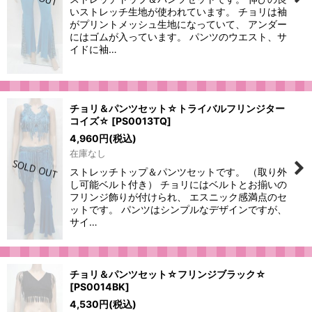
いストレッチ生地が使われています。 チョリは袖
がプリントメッシュ生地になっていて、 アンダー
にはゴムが入っています。 パンツのウエスト、サ
イドに袖…
チョリ＆パンツセット☆トライバルフリンジター
コイズ☆
[
PS0013TQ
]
4,960
円
(税込)
在庫なし
ストレッチトップ＆パンツセットです。 （取り外
し可能ベルト付き） チョリにはベルトとお揃いの
フリンジ飾りが付けられ、 エスニック感満点のセ
ットです。 パンツはシンプルなデザインですが、
サイ…
チョリ＆パンツセット☆フリンジブラック☆
[
PS0014BK
]
4,530
円
(税込)