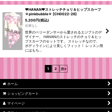
♥HANAN♥ストレッチチョリ＆ヒップスカーフ
☆pinkbubble☆
[
CH0022-26
]
5,200
円
(税込)
在庫なし
世界のベリーダンサーから愛されるエジプトのデ
ザイナー、 HANANのストレッチのチョリ＆ヒッ
プスカーフのセットです。 ストレッチなので、
ボディラインにより美しくフィット！ レッスン用
にはもち…
1
2
次
»
ホーム
ショッピングカート
マイページ