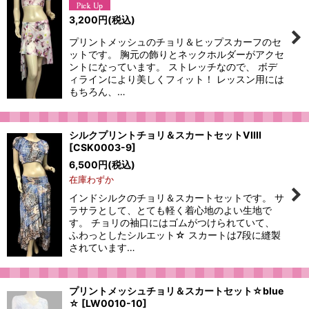
3,200
円
(税込)
プリントメッシュのチョリ＆ヒップスカーフのセ
ットです。 胸元の飾りとネックホルダーがアクセ
ントになっています。 ストレッチなので、 ボデ
ィラインにより美しくフィット！ レッスン用には
もちろん、…
シルクプリントチョリ＆スカートセットVIIII
[
CSK0003-9
]
6,500
円
(税込)
在庫わずか
インドシルクのチョリ＆スカートセットです。 サ
ラサラとして、とても軽く着心地のよい生地で
す。 チョリの袖口にはゴムがつけられていて、
ふわっとしたシルエット☆ スカートは7段に縫製
されています…
プリントメッシュチョリ＆スカートセット☆blue
☆
[
LW0010-10
]