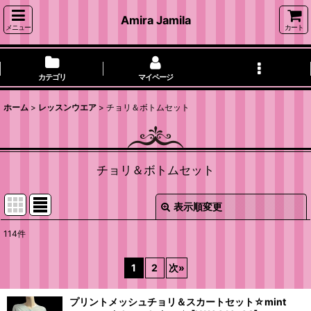
Amira Jamila
メニュー
カート
カテゴリ
マイページ
ホーム
>
レッスンウエア
>
チョリ＆ボトムセット
チョリ＆ボトムセット
表示順変更
閉じる
114
件
表示数
:
1
2
次
»
並び順
:
プリントメッシュチョリ＆スカートセット☆mint